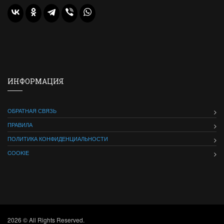
ИНФОРМАЦИЯ
ОБРАТНАЯ СВЯЗЬ
ПРАВИЛА
ПОЛИТИКА КОНФИДЕНЦИАЛЬНОСТИ
COOKIE
2026 © All Rights Reserved.