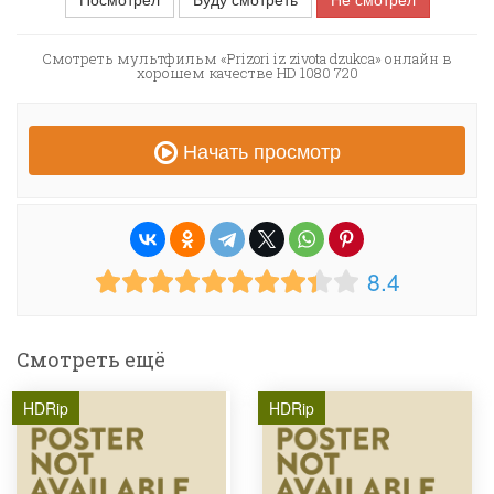
Смотреть мультфильм «Prizori iz zivota dzukca» онлайн в
хорошем качестве HD 1080 720
Начать просмотр
8.4
Смотреть ещё
HDRip
HDRip