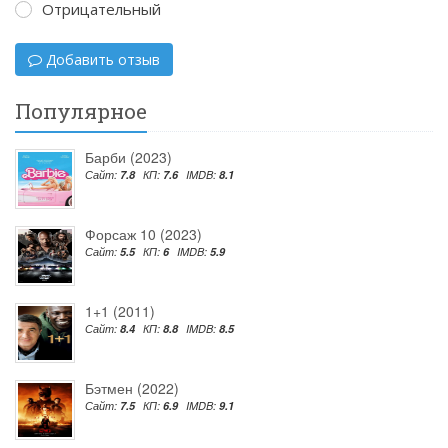
Отрицательный
Добавить отзыв
Популярное
Барби (2023)
Сайт:
7.8
КП:
7.6
IMDB:
8.1
Форсаж 10 (2023)
Сайт:
5.5
КП:
6
IMDB:
5.9
1+1 (2011)
Сайт:
8.4
КП:
8.8
IMDB:
8.5
Бэтмен (2022)
Сайт:
7.5
КП:
6.9
IMDB:
9.1