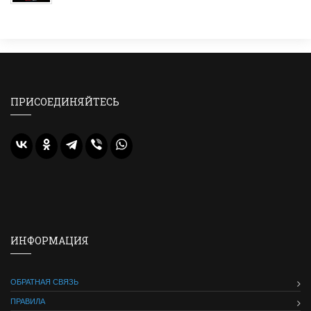
ПРИСОЕДИНЯЙТЕСЬ
ИНФОРМАЦИЯ
ОБРАТНАЯ СВЯЗЬ
ПРАВИЛА