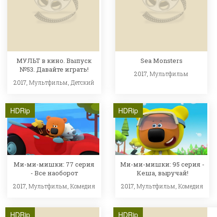
МУЛЬТ в кино. Выпуск
Sea Monsters
№53. Давайте играть!
2017,
Мультфильм
2017,
Мультфильм
,
Детский
HDRip
HDRip
Ми-ми-мишки: 77 серия
Ми-ми-мишки: 95 серия -
- Все наоборот
Кеша, выручай!
2017,
Мультфильм
,
Комедия
2017,
Мультфильм
,
Комедия
HDRip
HDRip