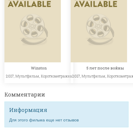
Winston
5 лет после войны
2017,
Мультфильм
,
Короткометражка
2017,
Мультфильм
,
Короткометра
Комментарии
Информация
Для этого фильма еще нет отзывов