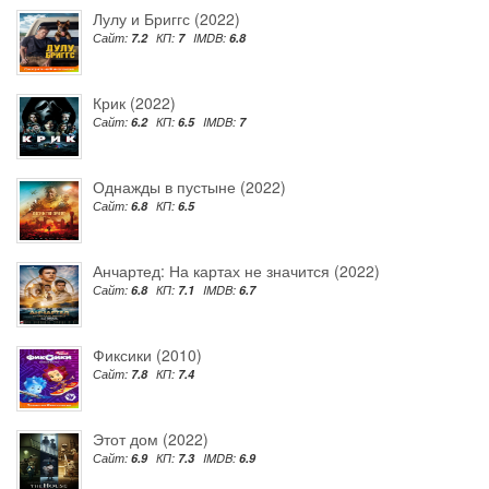
Лулу и Бриггс (2022)
Сайт:
7.2
КП:
7
IMDB:
6.8
Крик (2022)
Сайт:
6.2
КП:
6.5
IMDB:
7
Однажды в пустыне (2022)
Сайт:
6.8
КП:
6.5
Анчартед: На картах не значится (2022)
Сайт:
6.8
КП:
7.1
IMDB:
6.7
Фиксики (2010)
Сайт:
7.8
КП:
7.4
Этот дом (2022)
Сайт:
6.9
КП:
7.3
IMDB:
6.9