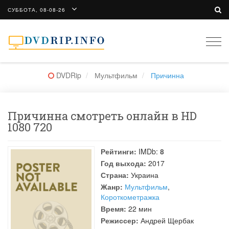
СУББОТА, 08-08-26
Togg
navi
DVDRip
Мультфильм
Причинна
Причинна смотреть онлайн в HD
1080 720
Рейтинги:
IMDb:
8
Год выхода:
2017
Страна:
Украина
Жанр:
Мультфильм
,
Короткометражка
Время:
22 мин
Режиссер:
Андрей Щербак