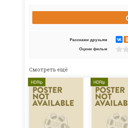
Расскажи друзьям
Оцени фильм
Смотреть ещё
HDRip
HDRip