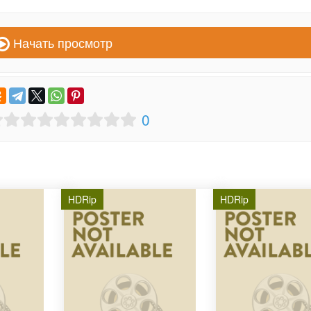
Начать просмотр
0
HDRip
HDRip