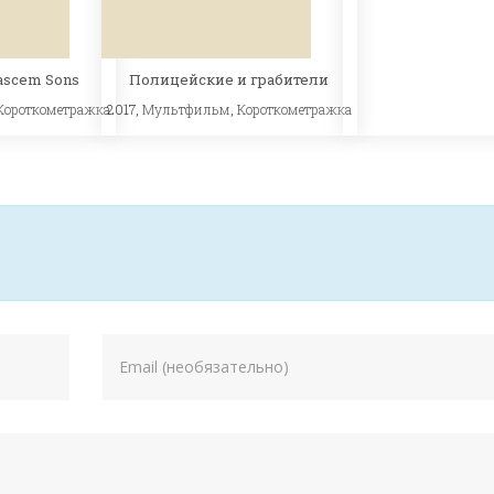
ascem Sons
Полицейские и грабители
Короткометражка
2017,
Мультфильм
,
Короткометражка