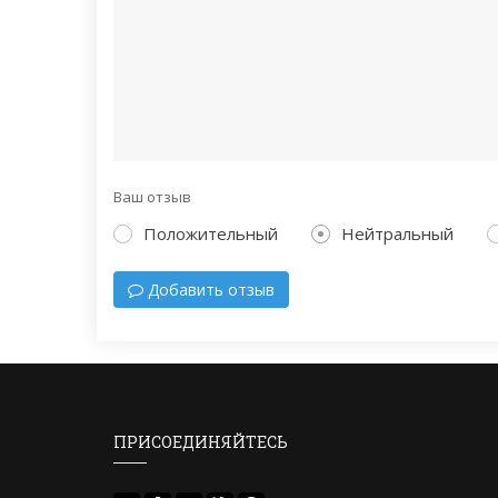
Ваш отзыв
Положительный
Нейтральный
Добавить отзыв
ПРИСОЕДИНЯЙТЕСЬ