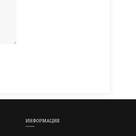
ИНФОРМАЦИЯ