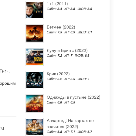
1+1 (2011)
Сайт:
8.4
КП:
8.8
IMDB:
8.5
Бэтмен (2022)
Сайт:
7.5
КП:
6.9
IMDB:
9.1
Лулу и Бриггс (2022)
Сайт:
7.2
КП:
7
IMDB:
6.8
Тиг»,
Крик (2022)
Сайт:
6.2
КП:
6.5
IMDB:
7
хорошим
Однажды в пустыне (2022)
Сайт:
6.8
КП:
6.5
Анчартед: На картах не
значится (2022)
ем
Сайт:
6.8
КП:
7.1
IMDB:
6.7