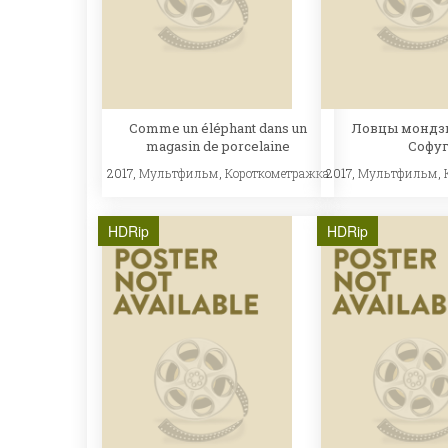
Comme un éléphant dans un
Ловцы мондзю
magasin de porcelaine
Софу
2017,
Мультфильм
,
Короткометражка
2017,
Мультфильм
,
HDRip
HDRip