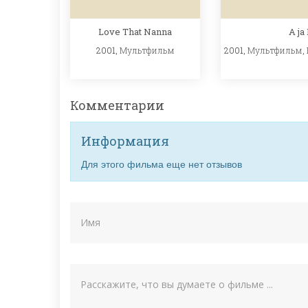
Love That Nanna
A ja
2001,
Мультфильм
2001,
Мультфильм
,
Комментарии
Информация
Для этого фильма еще нет отзывов