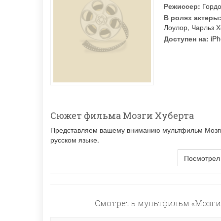
Режиссер:
Гордо
В ролях актеры
Лоулор
,
Чарльз Х
Доступен на:
iPh
Сюжет фильма Мозги Хуберта
Представляем вашему вниманию мультфильм Мозги 
русском языке.
Посмотрел
Смотреть мультфильм «Мозги Х