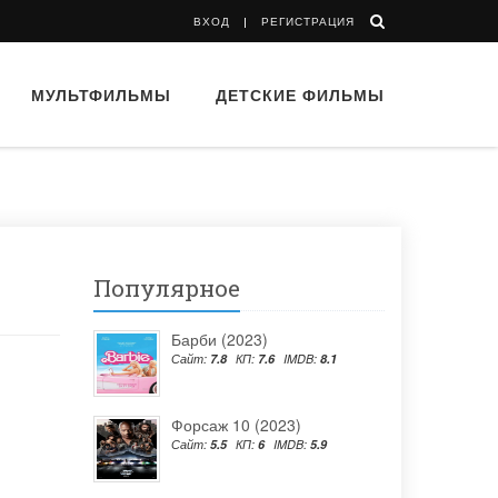
ВХОД
РЕГИСТРАЦИЯ
МУЛЬТФИЛЬМЫ
ДЕТСКИЕ ФИЛЬМЫ
Популярное
Барби (2023)
Сайт:
7.8
КП:
7.6
IMDB:
8.1
Форсаж 10 (2023)
Сайт:
5.5
КП:
6
IMDB:
5.9