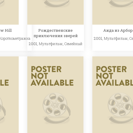
w Hill
Рождественские
Аида из Арбо
приключения зверей
Короткометражка
2001,
Мультфильм
,
С
2001,
Мультфильм
,
Семейный