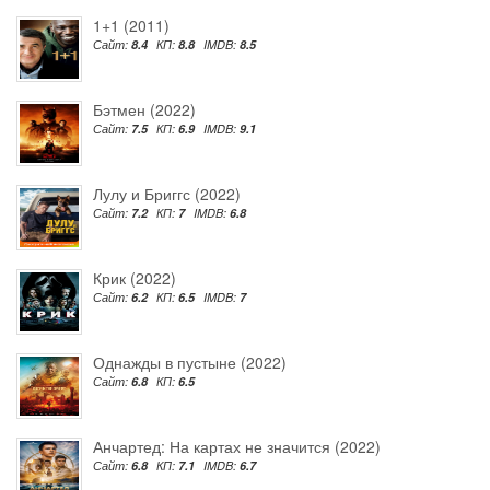
1+1 (2011)
Сайт:
8.4
КП:
8.8
IMDB:
8.5
Бэтмен (2022)
Сайт:
7.5
КП:
6.9
IMDB:
9.1
Лулу и Бриггс (2022)
Сайт:
7.2
КП:
7
IMDB:
6.8
Крик (2022)
Сайт:
6.2
КП:
6.5
IMDB:
7
Однажды в пустыне (2022)
Сайт:
6.8
КП:
6.5
Анчартед: На картах не значится (2022)
Сайт:
6.8
КП:
7.1
IMDB:
6.7