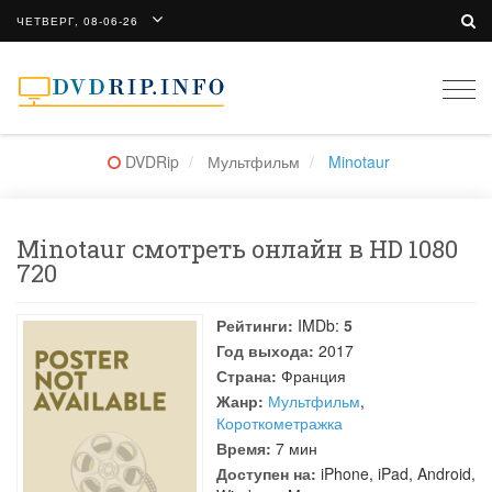
ЧЕТВЕРГ, 08-06-26
Togg
navi
DVDRip
Мультфильм
Minotaur
Minotaur смотреть онлайн в HD 1080
720
Рейтинги:
IMDb:
5
Год выхода:
2017
Страна:
Франция
Жанр:
Мультфильм
,
Короткометражка
Время:
7 мин
Доступен на:
iPhone, iPad, Android,