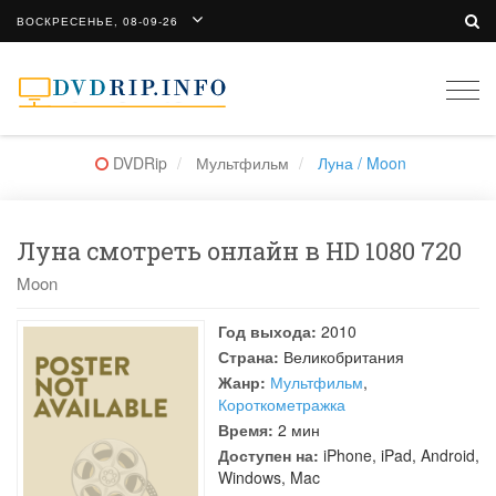
ВОСКРЕСЕНЬЕ, 08-09-26
Togg
navi
DVDRip
Мультфильм
Луна / Moon
Луна смотреть онлайн в HD 1080 720
Moon
Год выхода:
2010
Страна:
Великобритания
Жанр:
Мультфильм
,
Короткометражка
Время:
2 мин
Доступен на:
iPhone, iPad, Android,
Windows, Mac