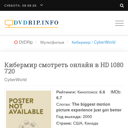
СУББОТА, 08-08-26
Togg
navi
DVDRip
Мультфильм
Кибермир / CyberWorld
Кибермир смотреть онлайн в HD 1080
720
CyberWorld
Рейтинги:
Кинопоиск:
6.6
IMDb:
6.7
Слоган:
The biggest motion
picture experience just got better
Год выхода:
2000
Страна:
США, Канада