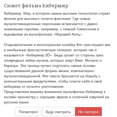
Сюжет фильма Кибермир
Кибермир. Мир, в котором самые высокие технологии служат
фоном для высокого полета фантазии. Где новые
мультипликационные персонажи встречаются с давно
знакомыми героями, например, с семьей Симпсонов и
муравьями из мультфильма «Муравей Антц».
Очаровательная и многогранная хозяйка Фиг приглашает вас
в необычную фантастическую галерею, которая так и
называется «Кибермир 3D». Беда грозит со стороны трех
зловредных кибер-жучков, которых зовут Вжиг, Мочало и
Карачун. Эта троица грозит подточить самые основы
существования данной формы жизни, компьютерно-
мультипликационной. Фиг смело бросается на борьбу с
компьютерными вредителями, чтобы спасти себя и свой
кибермир от полного уничтожения.
Представляем вашему вниманию мультфильм Кибермир к
онлайн просмотру с хорошим звуком и отличной озвучкой на
русском языке.
Посмотрел
Буду смотреть
Не смотрел