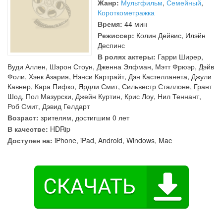
Жанр:
Мультфильм
,
Семейный
,
Короткометражка
Время:
44 мин
Режиссер:
Колин Дейвис
,
Илэйн
Деспинс
В ролях актеры:
Гарри Ширер
,
Вуди Аллен
,
Шэрон Стоун
,
Дженна Элфман
,
Мэтт Фрюэр
,
Дэйв
Фоли
,
Хэнк Азария
,
Нэнси Картрайт
,
Дэн Кастелланета
,
Джули
Кавнер
,
Кара Пифко
,
Ярдли Смит
,
Сильвестр Сталлоне
,
Грант
Шод
,
Пол Мазурски
,
Джейн Куртин
,
Крис Лоу
,
Нил Теннант
,
Роб Смит
,
Дэвид Гелдарт
Возраст:
зрителям, достигшим 0 лет
В качестве:
HDRip
Доступен на:
iPhone, iPad, Android, Windows, Mac