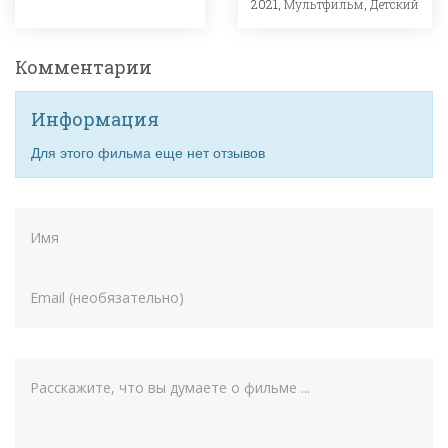
2021,
Мультфильм
,
Детский
Комментарии
Информация
Для этого фильма еще нет отзывов