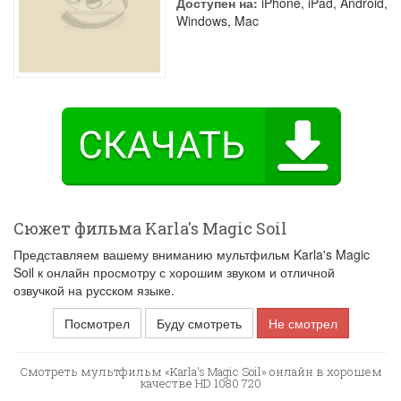
Доступен на:
iPhone, iPad, Android,
Windows, Mac
Сюжет фильма Karla's Magic Soil
Представляем вашему вниманию мультфильм Karla's Magic
Soil к онлайн просмотру с хорошим звуком и отличной
озвучкой на русском языке.
Посмотрел
Буду смотреть
Не смотрел
Смотреть мультфильм «Karla's Magic Soil» онлайн в хорошем
качестве HD 1080 720