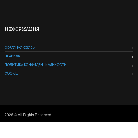
ИНФОРМАЦИЯ
ОБРАТНАЯ СВЯЗЬ
ПРАВИЛА
ПОЛИТИКА КОНФИДЕНЦИАЛЬНОСТИ
COOKIE
2026 © All Rights Reserved.