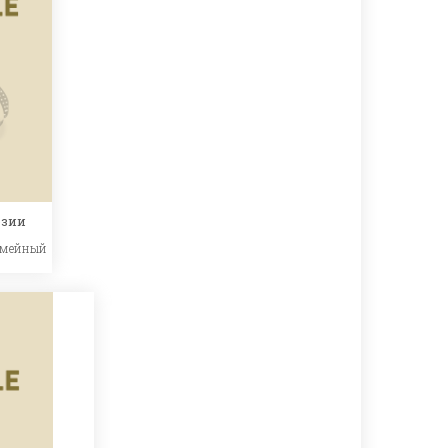
эзии
емейный