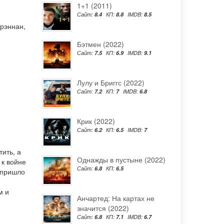
1+1 (2011)
Сайт:
8.4
КП:
8.8
IMDB:
8.5
Брэннан
,
Бэтмен (2022)
Сайт:
7.5
КП:
6.9
IMDB:
9.1
Лулу и Бриггс (2022)
Сайт:
7.2
КП:
7
IMDB:
6.8
Крик (2022)
Сайт:
6.2
КП:
6.5
IMDB:
7
ить, а
Однажды в пустыне (2022)
 к войне
Сайт:
6.8
КП:
6.5
 пришло
м и
Анчартед: На картах не
значится (2022)
Сайт:
6.8
КП:
7.1
IMDB:
6.7