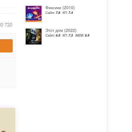
Фиксики (2010)
Сайт:
7.8
КП:
7.4
0 720
Этот дом (2022)
Сайт:
6.9
КП:
7.3
IMDB:
6.9