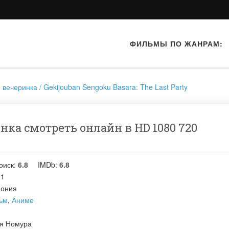
ФИЛЬМЫ ПО ЖАНРАМ:
вечеринка / Gekijouban Sengoku Basara: The Last Party
нка смотреть онлайн в HD 1080 720
оиск:
6.8
IMDb:
6.8
11
ония
ьм
,
Аниме
уя Номура