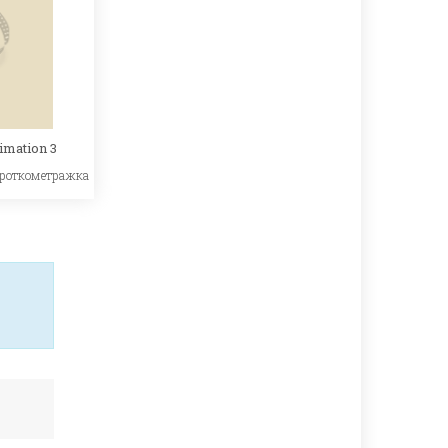
imation 3
роткометражка