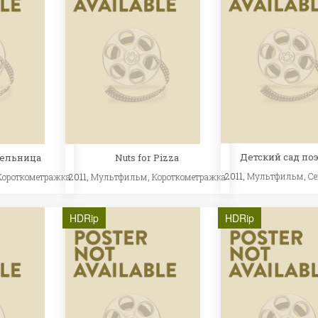
Детский сад по
ельница
Nuts for Pizza
2011,
Мультфильм
,
С
Короткометражка
2011,
Мультфильм
,
Короткометражка
HDRip
HDRip