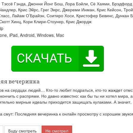
:
Тэссё Гэнда
,
Джонни Йонг Бош
,
Лора Бэйли
,
Сё Хаями
,
Брэдфорд
Чандлер
,
Крис Эйрс
,
Грег Эирс
,
Джереми Инман
,
Крис Кейсон
,
Трой
Гласс
,
Лайам О’Брайэн
,
Соитиро Хоси
,
Кристофер Бевинс
,
Дункан 
Скотт Хинц
,
Кори Клири-Стоунер
,
Крис Джордж
ip
one, iPad, Android, Windows, Mac
няя вечеринка
на сердцах людей… Кто-то любит подраться, кто-то жаждет отмст
кончить с распрями. Но давно известно: как бы ты ни хотел мира, а
чительно мирные идеалы приходится защищать кулаками. А значит,
смут: Последняя вечеринка к онлайн просмотру с хорошим звуко
Буду смотреть
Не смотрел