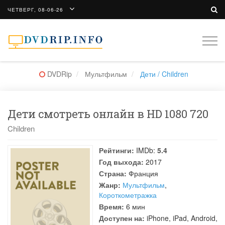
ЧЕТВЕРГ, 08-06-26
Togg
navi
DVDRip
Мультфильм
Дети / Children
Дети смотреть онлайн в HD 1080 720
Children
Рейтинги:
IMDb:
5.4
Год выхода:
2017
Страна:
Франция
Жанр:
Мультфильм
,
Короткометражка
Время:
6 мин
Доступен на:
iPhone, iPad, Android,