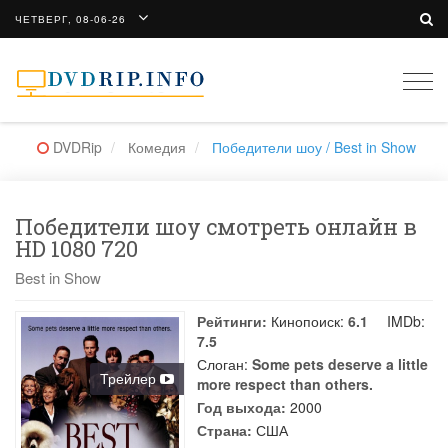
ЧЕТВЕРГ, 08-06-26
Togg
navi
DVDRip
Комедия
Победители шоу / Best in Show
Победители шоу смотреть онлайн в
HD 1080 720
Best in Show
Рейтинги:
Кинопоиск:
6.1
IMDb:
7.5
Слоган:
Some pets deserve a little
Трейлер
more respect than others.
Год выхода:
2000
Страна:
США