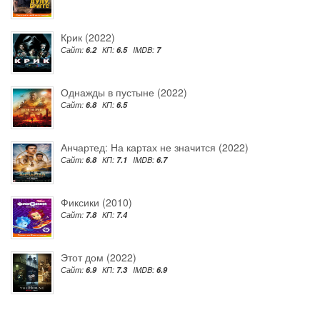
Крик (2022)
Сайт:
6.2
КП:
6.5
IMDB:
7
Однажды в пустыне (2022)
Сайт:
6.8
КП:
6.5
Анчартед: На картах не значится (2022)
Сайт:
6.8
КП:
7.1
IMDB:
6.7
Фиксики (2010)
Сайт:
7.8
КП:
7.4
Этот дом (2022)
Сайт:
6.9
КП:
7.3
IMDB:
6.9