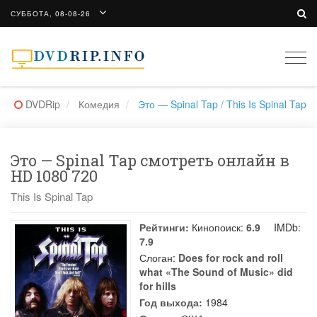
СУББОТА, 08-08-26
Togg
navi
DVDRip
Комедия
Это — Spinal Tap / This Is Spinal Tap
Это — Spinal Tap смотреть онлайн в
HD 1080 720
This Is Spinal Tap
Рейтинги:
Кинопоиск:
6.9
IMDb:
7.9
Слоган:
Does for rock and roll
what «The Sound of Music» did
for hills
Год выхода:
1984