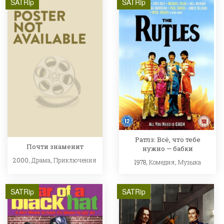
SATRip
SATRip
Ратлз: Всё, что тебе
Почти знаменит
нужно — бабки
2000,
Драма
,
Приключения
1978,
Комедия
,
Музыка
SATRip
SATRip