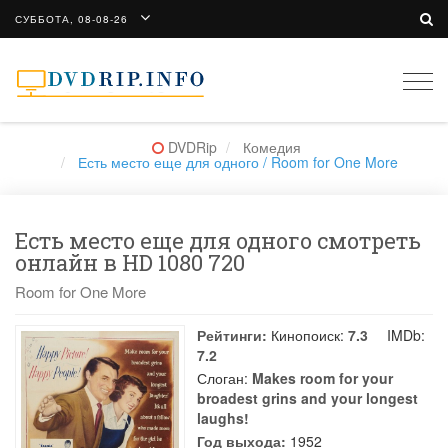
СУББОТА, 08-08-26
Togg
navi
DVDRip
Комедия
Есть место еще для одного / Room for One More
Есть место еще для одного смотреть
онлайн в HD 1080 720
Room for One More
Рейтинги:
Кинопоиск:
7.3
IMDb:
7.2
Слоган:
Makes room for your
broadest grins and your longest
laughs!
Год выхода:
1952