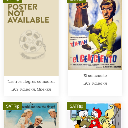
El ceniciento
Las tres alegres comadres
1952,
Комедия
1952,
Комедия
,
Мюзикл
SATRip
SATRip