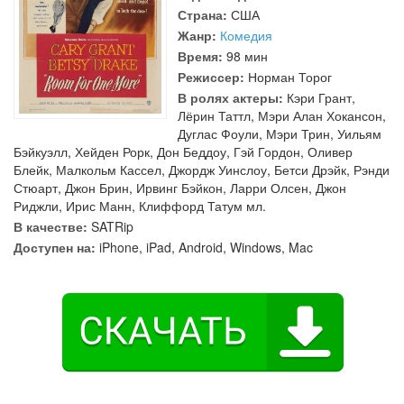
Страна:
США
Жанр:
Комедия
Время:
98 мин
Режиссер:
Норман Торог
В ролях актеры:
Кэри Грант
,
Лёрин Таттл
,
Мэри Алан Хокансон
,
Дуглас Фоули
,
Мэри Трин
,
Уильям
Бэйкуэлл
,
Хейден Рорк
,
Дон Беддоу
,
Гэй Гордон
,
Оливер
Блейк
,
Малкольм Кассел
,
Джордж Уинслоу
,
Бетси Дрэйк
,
Рэнди
Стюарт
,
Джон Брин
,
Ирвинг Бэйкон
,
Ларри Олсен
,
Джон
Риджли
,
Ирис Манн
,
Клиффорд Татум мл.
В качестве:
SATRip
Доступен на:
iPhone, iPad, Android, Windows, Mac