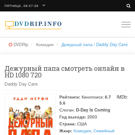
ПЯТНИЦА, 08-07-26
Togg
navi
DVDRip
Комедия
Дежурный папа / Daddy Day Care
Дежурный папа смотреть онлайн в
HD 1080 720
Daddy Day Care
Рейтинги:
Кинопоиск:
6.7
IMDb:
5.6
Слоган:
D-Day Is Coming
Год выхода:
2003
Страна:
США
Жанр:
Комедия
,
Семейный