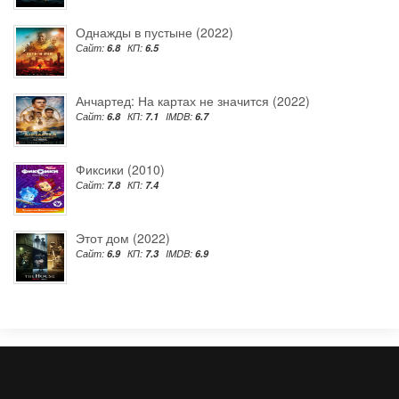
Однажды в пустыне (2022)
Сайт:
6.8
КП:
6.5
Анчартед: На картах не значится (2022)
Сайт:
6.8
КП:
7.1
IMDB:
6.7
Фиксики (2010)
Сайт:
7.8
КП:
7.4
Этот дом (2022)
Сайт:
6.9
КП:
7.3
IMDB:
6.9