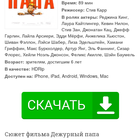
Время:
89 мин
Режиссер:
Стив Карр
В ролях актеры:
Реджина Кинг
,
Лаура Кайтлингер
,
Кевин Нилон
,
Стив Зан
,
Джонатан Кац
,
Джефф
Гарлин
,
Лайла Арсиери
,
Эдди Мёрфи
,
Анжелика Хьюстон
,
Шиван Фэллон
,
Лэйси Шабер
,
Лиза Эдельштейн
,
Хамани
Гриффин
,
Макс Буркхолдер
,
Артур Янг
,
Эль Фаннинг
,
Сизар
Флорес
,
Хейли Ноэль Джонсон
,
Феликс Акилле
,
Шэйн Баумель
Возраст:
зрителям, достигшим 6 лет
В качестве:
HDRip
Доступен на:
iPhone, iPad, Android, Windows, Mac
Сюжет фильма Дежурный папа