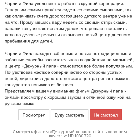
Чарли и Фила увольняют с работы в крупной корпорации.
Теперь им самим придётся сидеть со своими сыновьями, так
как оплачивать счета дорогостоящего детского центра уже не
на что. Промучившись пару недель со своими отпрысками,
папаши так увлекаются этим делом, что решают поставить
дело на деловые рельсы и открывают новый центр дневного
пребывания для детей.
Чарли и Филл находят всё новые и новые нетрадиционные и
забавные способы воспитательного воздействия на малышей,
и центр «Дежурный папа» становится всё более популярным.
Почувствовав жёсткое соперничество со стороны усатых
няней, директриса дорогого детского центра решает выжить
конкурентов-новичков из бизнеса.
Представляем вашему вниманию фильм Дежурный папа к
онлайн просмотру с хорошим звуком и отличной озвучкой на
русском языке.
Посмотрел
Буду смотреть
Не смотрел
Смотреть фильм «Дежурный папа» онлайн в хорошем
качестве HD 1080 720