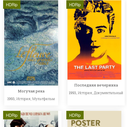
HDRip
HDRip
Последняя вечеринка
Могучая река
1993,
История
,
Документальный
1993,
История
,
Мультфильм
HDRip
HDRip