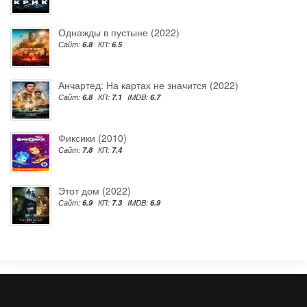
Однажды в пустыне (2022)
Сайт:
6.8
КП:
6.5
Анчартед: На картах не значится (2022)
Сайт:
6.8
КП:
7.1
IMDB:
6.7
Фиксики (2010)
Сайт:
7.8
КП:
7.4
Этот дом (2022)
Сайт:
6.9
КП:
7.3
IMDB:
6.9