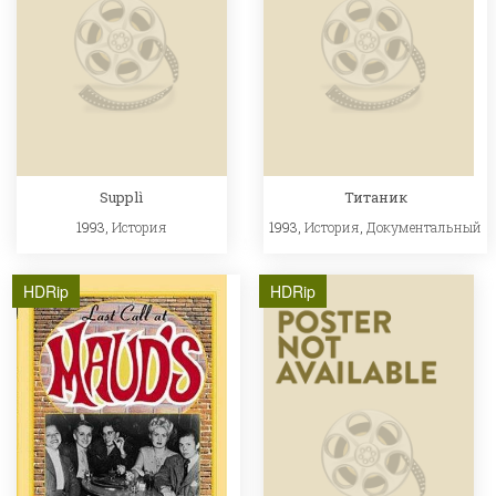
Supplì
Титаник
1993,
История
1993,
История
,
Документальный
HDRip
HDRip