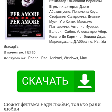
Режиссер:
Джованни Веронези
В ролях актеры:
Диего
Абатантуоно
,
Пенелопа Крус
,
Стефания Сандрелли
,
Джанни
Музи
,
Уго Конти
,
Массимо
Питтарелло
,
Антонио Иуорио
,
Валерия Сабел
,
Алессандро Абер
,
Ренато Де Кармине
,
Элиана Джуа
,
Марианджела Д’Аббраччо
,
Patrizia
Bracaglia
В качестве:
HDRip
Доступен на:
iPhone, iPad, Android, Windows, Mac
Сюжет фильма Ради любви, только ради
любви