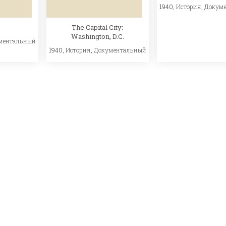
1940,
История
,
Докум
The Capital City:
Washington, D.C.
ментальный
1940,
История
,
Документальный