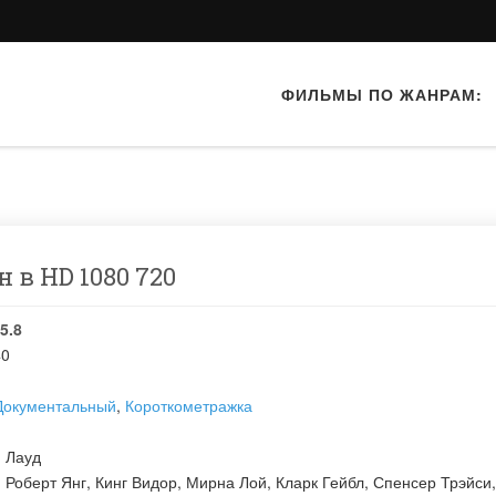
ФИЛЬМЫ ПО ЖАНРАМ:
 в HD 1080 720
5.8
40
Документальный
,
Короткометражка
 Лауд
:
Роберт Янг
,
Кинг Видор
,
Мирна Лой
,
Кларк Гейбл
,
Спенсер Трэйси