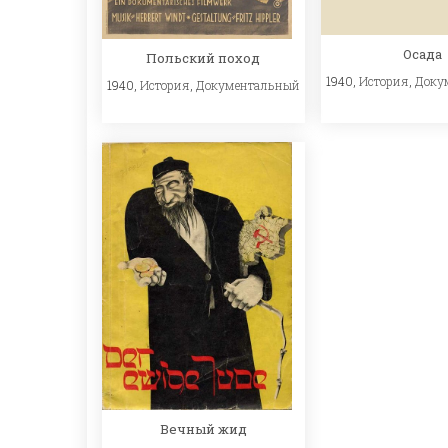
Осада
Польский поход
1940,
История
,
Доку
1940,
История
,
Документальный
Вечный жид