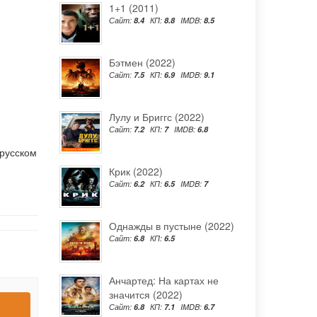
1+1 (2011)
Сайт:
8.4
КП:
8.8
IMDB:
8.5
Бэтмен (2022)
Сайт:
7.5
КП:
6.9
IMDB:
9.1
Лулу и Бриггс (2022)
Сайт:
7.2
КП:
7
IMDB:
6.8
 русском
Крик (2022)
Сайт:
6.2
КП:
6.5
IMDB:
7
Однажды в пустыне (2022)
Сайт:
6.8
КП:
6.5
Анчартед: На картах не
значится (2022)
Сайт:
6.8
КП:
7.1
IMDB:
6.7