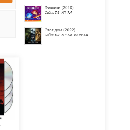
Фиксики (2010)
Сайт:
7.8
КП:
7.4
Этот дом (2022)
Сайт:
6.9
КП:
7.3
IMDB:
6.9
г