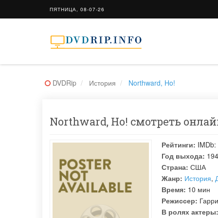
ПЯТНИЦА, 08-07-26
DVDRip
История
Northward, Ho!
Northward, Ho! смотреть онлайн
Рейтинги:
IMDb:
Год выхода:
19
Страна:
США
Жанр:
История
,
Время:
10 мин
Режиссер:
Гарри
В ролях актеры