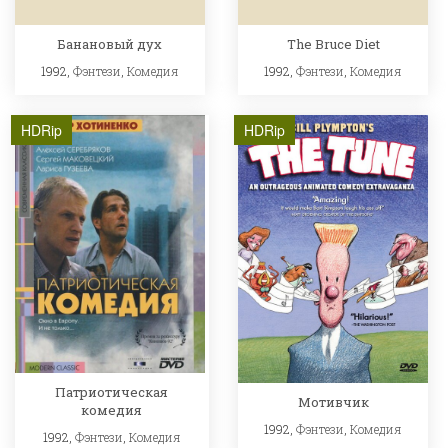
Банановый дух
The Bruce Diet
1992,
Фэнтези
,
Комедия
1992,
Фэнтези
,
Комедия
HDRip
HDRip
Патриотическая
Мотивчик
комедия
1992,
Фэнтези
,
Комедия
1992,
Фэнтези
,
Комедия