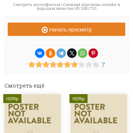
Смотреть мультфильм «Снежная королева» онлайн в
хорошем качестве HD 1080 720
Начать просмотр
7
Смотреть ещё
HDRip
HDRip