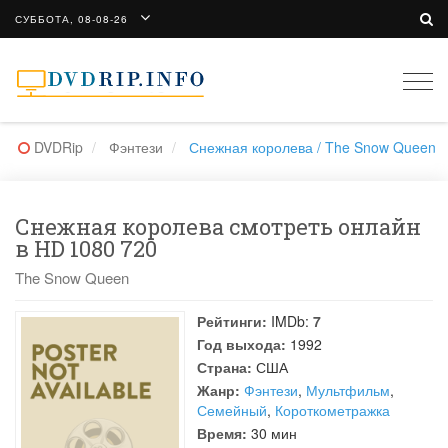
СУББОТА, 08-08-26
Togg
navi
DVDRip
Фэнтези
Снежная королева / The Snow Queen
Снежная королева смотреть онлайн
в HD 1080 720
The Snow Queen
Рейтинги:
IMDb:
7
Год выхода:
1992
Страна:
США
Жанр:
Фэнтези
,
Мультфильм
,
Семейный
,
Короткометражка
Время:
30 мин