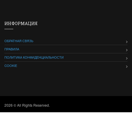
ИНФОРМАЦИЯ
ОБРАТНАЯ СВЯЗЬ
ПРАВИЛА
ПОЛИТИКА КОНФИДЕНЦИАЛЬНОСТИ
COOKIE
2026 © All Rights Reserved.