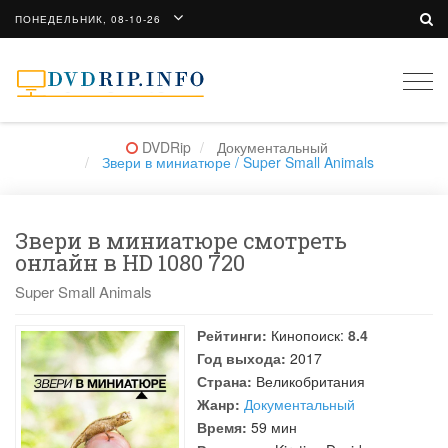
ПОНЕДЕЛЬНИК, 08-10-26
Togg
navi
DVDRip
Документальный
Звери в миниатюре / Super Small Animals
Звери в миниатюре смотреть
онлайн в HD 1080 720
Super Small Animals
Рейтинги:
Кинопоиск:
8.4
Год выхода:
2017
Страна:
Великобритания
Жанр:
Документальный
Время:
59 мин