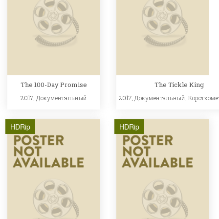
The 100-Day Promise
The Tickle King
2017,
Документальный
2017,
Документальный
,
Короткоме
HDRip
HDRip