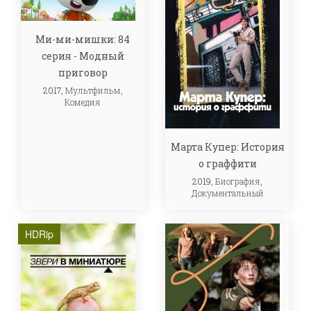
Ми-ми-мишки: 84
серия - Модный
приговор
2017,
Мультфильм
,
Комедия
Марта Купер: История
о граффити
2019,
Биография
,
Документальный
HDRip