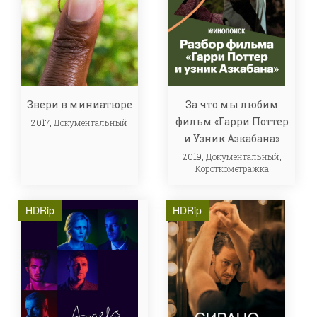
Звери в миниатюре
За что мы любим
фильм «Гарри Поттер
2017,
Документальный
и Узник Азкабана»
2019,
Документальный
,
Короткометражка
HDRip
HDRip