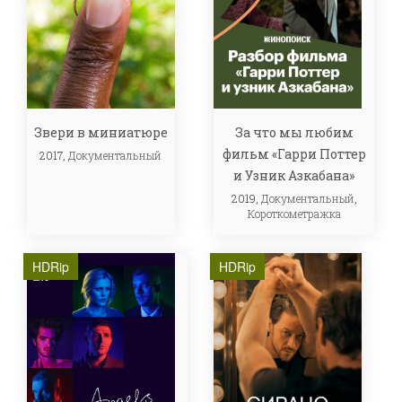
Звери в миниатюре
За что мы любим
фильм «Гарри Поттер
2017,
Документальный
и Узник Азкабана»
2019,
Документальный
,
Короткометражка
HDRip
HDRip