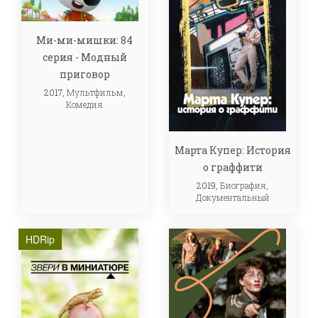
Ми-ми-мишки: 84
серия - Модный
приговор
2017,
Мультфильм
,
Комедия
Марта Купер: История
о граффити
2019,
Биография
,
Документальный
HDRip