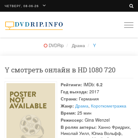
ЧЕТВЕРГ, 08-06-26
Togg
navi
DVDRip
Драма
Y
Y смотреть онлайн в HD 1080 720
Рейтинги:
IMDb:
6.2
Год выхода:
2017
Страна:
Германия
Жанр:
Драма
,
Короткометражка
Время:
25 мин
Режиссер:
Gina Wenzel
В ролях актеры:
Ханно Фридрих
,
Николай Уилл
,
Юлиа Вольфф
,