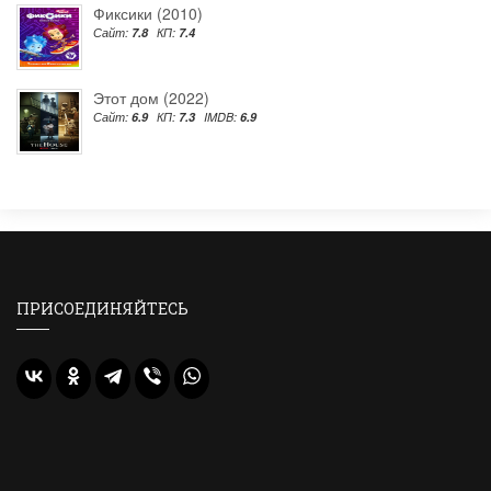
Фиксики (2010)
Сайт:
7.8
КП:
7.4
Этот дом (2022)
Сайт:
6.9
КП:
7.3
IMDB:
6.9
ПРИСОЕДИНЯЙТЕСЬ