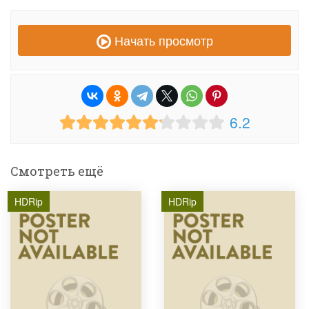
Начать просмотр
6.2
Смотреть ещё
HDRip
HDRip