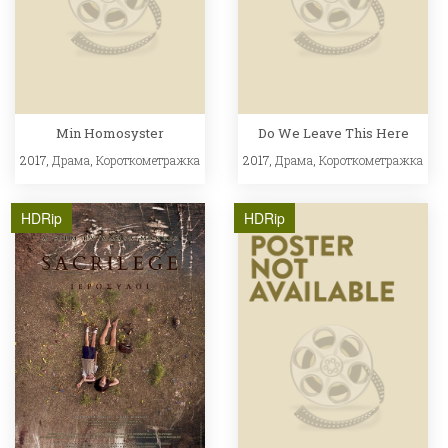
Min Homosyster
Do We Leave This Here
2017,
Драма
,
Короткометражка
2017,
Драма
,
Короткометражка
HDRip
HDRip