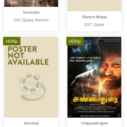
Ierósyloi
Gheyre Mojaz
2017,
Драма
,
Фэнтези
2017,
Драма
HDRip
HDRip
Survival
Старший брат