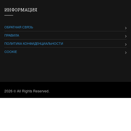
ИНФОРМАЦИЯ
ОБРАТНАЯ СВЯЗЬ
ПРАВИЛА
ПОЛИТИКА КОНФИДЕНЦИАЛЬНОСТИ
COOKIE
2026 © All Rights Reserved.