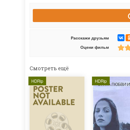
Расскажи друзьям
Оцени фильм
Смотреть ещё
HDRip
HDRip