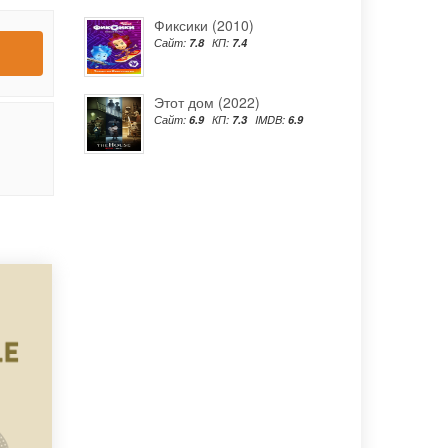
Фиксики (2010)
Сайт:
7.8
КП:
7.4
Этот дом (2022)
Сайт:
6.9
КП:
7.3
IMDB:
6.9