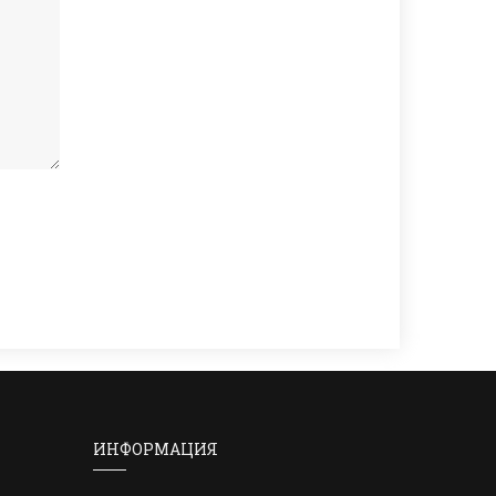
ИНФОРМАЦИЯ