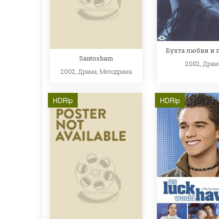
Бухта любви и 
Santosham
2002,
Драм
2002,
Драма
,
Мелодрама
HDRip
HDRip