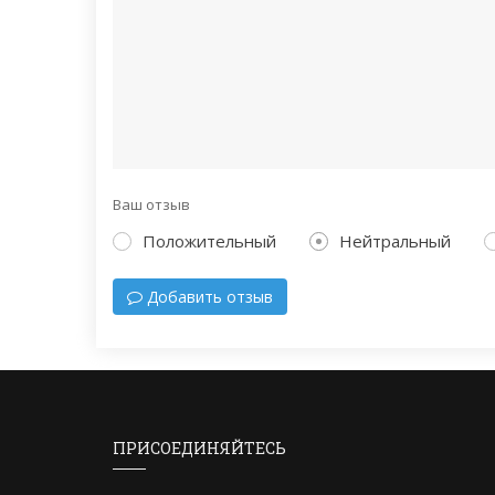
Ваш отзыв
Положительный
Нейтральный
Добавить отзыв
ПРИСОЕДИНЯЙТЕСЬ