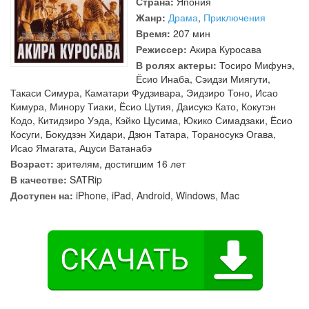
Страна:
Япония
Жанр:
Драма
,
Приключения
Время:
207 мин
Режиссер:
Акира Куросава
В ролях актеры:
Тосиро Мифунэ
,
Ёсио Инаба
,
Сэидзи Миягути
,
Такаси Симура
,
Каматари Фудзивара
,
Эидзиро Тоно
,
Исао
Кимура
,
Минору Тиаки
,
Ёсио Цутия
,
Даисукэ Като
,
Кокутэн
Кодо
,
Китидзиро Уэда
,
Кэйко Цусима
,
Юкико Симадзаки
,
Ёсио
Косуги
,
Бокудзэн Хидари
,
Дзюн Татара
,
Тораносукэ Огава
,
Исао Ямагата
,
Ацуси Ватанабэ
Возраст:
зрителям, достигшим 16 лет
В качестве:
SATRip
Доступен на:
iPhone, iPad, Android, Windows, Mac