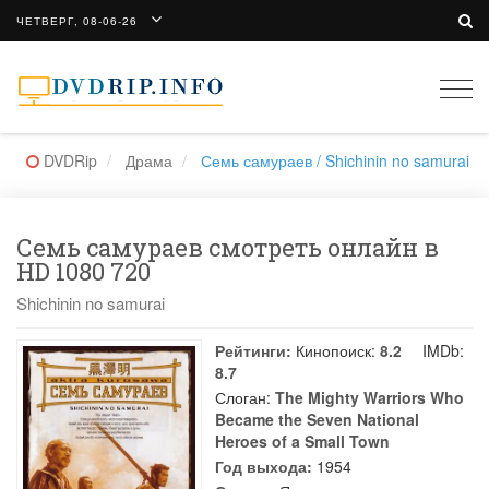
ЧЕТВЕРГ, 08-06-26
Togg
navi
DVDRip
Драма
Семь самураев / Shichinin no samurai
Семь самураев смотреть онлайн в
HD 1080 720
Shichinin no samurai
Рейтинги:
Кинопоиск:
8.2
IMDb:
8.7
Слоган:
The Mighty Warriors Who
Became the Seven National
Heroes of a Small Town
Год выхода:
1954