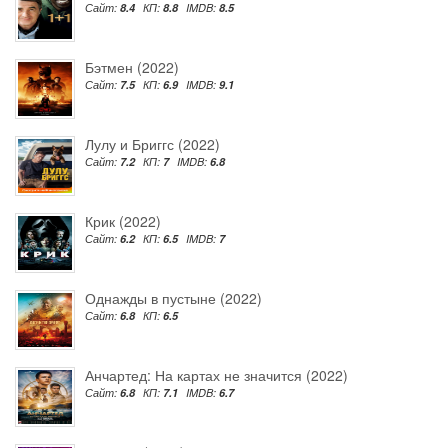
Сайт:
8.4
КП:
8.8
IMDB:
8.5
Бэтмен (2022)
Сайт:
7.5
КП:
6.9
IMDB:
9.1
Лулу и Бриггс (2022)
Сайт:
7.2
КП:
7
IMDB:
6.8
Крик (2022)
Сайт:
6.2
КП:
6.5
IMDB:
7
Однажды в пустыне (2022)
Сайт:
6.8
КП:
6.5
Анчартед: На картах не значится (2022)
Сайт:
6.8
КП:
7.1
IMDB:
6.7