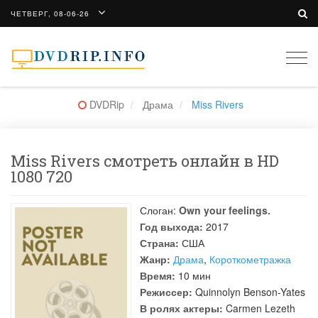
ЧЕТВЕРГ, 08-06-26
Togg
navi
DVDRip
Драма
Miss Rivers
Miss Rivers смотреть онлайн в HD
1080 720
Слоган:
Own your feelings.
Год выхода:
2017
Страна:
США
Жанр:
Драма
,
Короткометражка
Время:
10 мин
Режиссер:
Quinnolyn Benson-Yates
В ролях актеры:
Carmen Lezeth