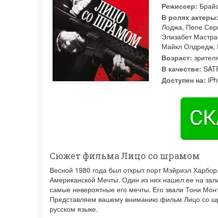
Режиссер:
Брай
В ролях актеры
Лоджа
,
Пепе Сер
Элизабет Мастра
Майкл Олдредж
,
Возраст:
зрител
В качестве:
SATR
Доступен на:
iPh
Сюжет фильма Лицо со шрамом
Весной 1980 года был открыт порт Мэйриэл Харбор
Американской Мечты. Один из них нашел ее на зали
самые невероятные его мечты. Его звали Тони Мон
Представляем вашему вниманию фильм Лицо со шра
русском языке.