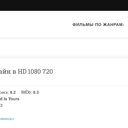
ФИЛЬМЫ ПО ЖАНРАМ:
йн в HD 1080 720
оиск:
8.2
IMDb:
8.3
d Is Yours
83
иминал