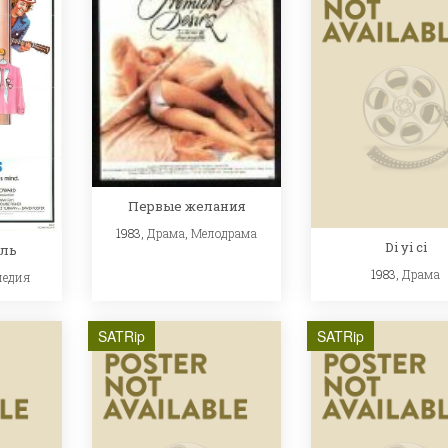
Первые желания
1983,
Драма
,
Мелодрама
Di yi ci
сль
1983,
Драма
медия
SATRip
SATRip