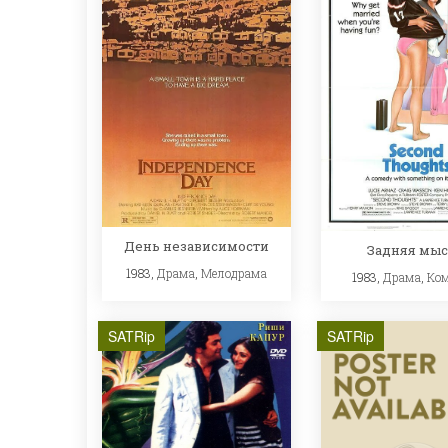
День независимости
Задняя мы
1983,
Драма
,
Мелодрама
1983,
Драма
,
Ко
SATRip
SATRip