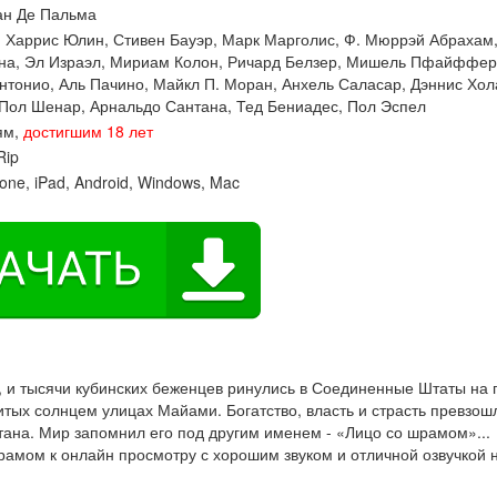
ан Де Пальма
:
Харрис Юлин
,
Стивен Бауэр
,
Марк Марголис
,
Ф. Мюррэй Абрахам
на
,
Эл Израэл
,
Мириам Колон
,
Ричард Белзер
,
Мишель Пфайффер
нтонио
,
Аль Пачино
,
Майкл П. Моран
,
Анхель Саласар
,
Дэннис Хол
Пол Шенар
,
Арнальдо Сантана
,
Тед Бениадес
,
Пол Эспел
ям,
достигшим 18 лет
ip
one, iPad, Android, Windows, Mac
, и тысячи кубинских беженцев ринулись в Соединенные Штаты на 
тых солнцем улицах Майами. Богатство, власть и страсть превзош
тана. Мир запомнил его под другим именем - «Лицо со шрамом»...
мом к онлайн просмотру с хорошим звуком и отличной озвучкой 