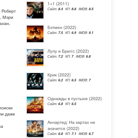
1+1 (2011)
Сайт:
8.4
КП:
8.8
IMDB:
8.5
,
Роберт
,
Мэри
ахан
,
Бэтмен (2022)
Сайт:
7.5
КП:
6.9
IMDB:
9.1
Лулу и Бриггс (2022)
Сайт:
7.2
КП:
7
IMDB:
6.8
Крик (2022)
Сайт:
6.2
КП:
6.5
IMDB:
7
Однажды в пустыне (2022)
Сайт:
6.8
КП:
6.5
поиски
ли даже
Анчартед: На картах не
на
значится (2022)
Сайт:
6.8
КП:
7.1
IMDB:
6.7