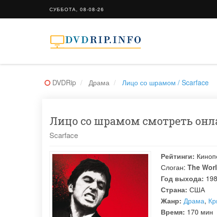
СУББОТА, 08-08-26
DVDRip
Драма
Лицо со шрамом / Scarface
Лицо со шрамом смотреть онла
Scarface
Рейтинги:
Киноп
Слоган:
The Worl
Год выхода:
19
Страна:
США
Жанр:
Драма
,
Кр
Время:
170 мин