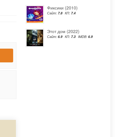
Фиксики (2010)
Сайт:
7.8
КП:
7.4
Этот дом (2022)
Сайт:
6.9
КП:
7.3
IMDB:
6.9