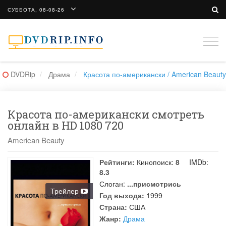
СУББОТА, 08-08-26
Togg
navi
DVDRip
Драма
Красота по-американски / American Beauty
Красота по-американски смотреть
онлайн в HD 1080 720
American Beauty
Рейтинги:
Кинопоиск:
8
IMDb:
8.3
Слоган:
...присмотрись
Трейлер
Год выхода:
1999
Страна:
США
Жанр:
Драма