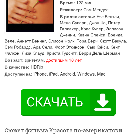
Время:
122 мин
Режиссер:
Сэм Мендес
В ролях актеры:
Уэс Бентли
,
Мена Сувари
,
Джон Чо
,
Питер
Галлахер
,
Крис Купер
,
Эллисон
Дженни
,
Кевин Спейси
,
Бренда
Веле
,
Аннетт Бенинг
,
Элисон Фолк
,
Тора Бёрч
,
Скотт Бакула
,
Сэм Робардс
,
Ара Сели
,
Форт Эткинсон
,
Сью Кэйси
,
Кент
Фалкон
,
Лиза Клауд
,
Криста Гудситт
,
Бэрри Дель Шерман
Возраст:
зрителям,
достигшим 18 лет
В качестве:
HDRip
Доступен на:
iPhone, iPad, Android, Windows, Mac
Сюжет фильма Красота по-американски