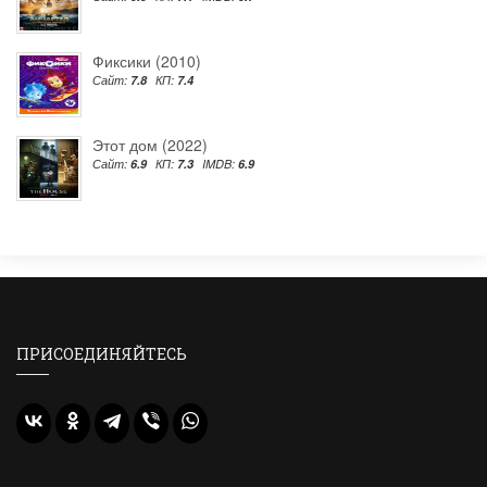
Фиксики (2010)
Сайт:
7.8
КП:
7.4
Этот дом (2022)
Сайт:
6.9
КП:
7.3
IMDB:
6.9
ПРИСОЕДИНЯЙТЕСЬ