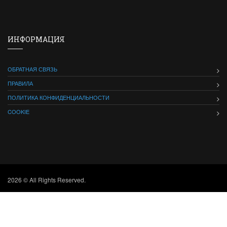
ИНФОРМАЦИЯ
ОБРАТНАЯ СВЯЗЬ
ПРАВИЛА
ПОЛИТИКА КОНФИДЕНЦИАЛЬНОСТИ
COOKIE
2026 © All Rights Reserved.