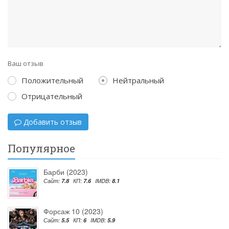
Ваш отзыв
Положительный
Нейтральный
Отрицательный
Добавить отзыв
Популярное
Барби (2023)
Сайт:
7.8
КП:
7.6
IMDB:
8.1
Форсаж 10 (2023)
Сайт:
5.5
КП:
6
IMDB:
5.9