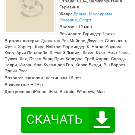
Страна:
США, Великобритания,
Германия
Жанр:
Драма
,
Мелодрама
,
Комедия
,
Спорт
Время:
112 мин
Режиссер:
Гуриндер Чадха
В ролях актеры:
Джонатан Риз Майерс
,
Джульет Стивенсон
,
Фрэнк Харпер
,
Кира Найтли
,
Парминдер К. Награ
,
Анупам
Кхер
,
Арчи Панджаби
,
Шезней Льюис
,
Шахин Кхан
,
Амит Чана
,
Пуджа Шах
,
Пэвен Вирк
,
Прия Калидас
,
Трей Фарли
,
Сарадж
Чодри
,
Имран Али
,
Кулвиндер Гир
,
Харви Вирди
,
Эш Варрез
,
Эдлин Росс
Возраст:
зрителям, достигшим 16 лет
В качестве:
HDRip
Доступен на:
iPhone, iPad, Android, Windows, Mac