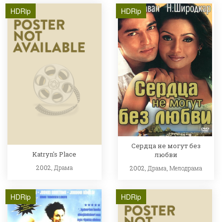
HDRip
HDRip
Сердца не могут без
Katryn's Place
любви
2002,
Драма
2002,
Драма
,
Мелодрама
HDRip
HDRip