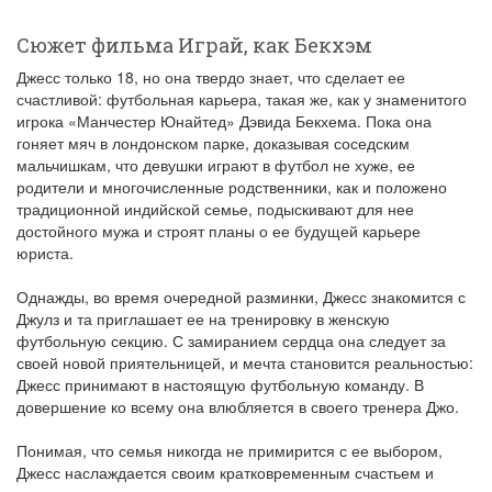
Сюжет фильма Играй, как Бекхэм
Джесс только 18, но она твердо знает, что сделает ее
счастливой: футбольная карьера, такая же, как у знаменитого
игрока «Манчестер Юнайтед» Дэвида Бекхема. Пока она
гоняет мяч в лондонском парке, доказывая соседским
мальчишкам, что девушки играют в футбол не хуже, ее
родители и многочисленные родственники, как и положено
традиционной индийской семье, подыскивают для нее
достойного мужа и строят планы о ее будущей карьере
юриста.
Однажды, во время очередной разминки, Джесс знакомится с
Джулз и та приглашает ее на тренировку в женскую
футбольную секцию. С замиранием сердца она следует за
своей новой приятельницей, и мечта становится реальностью:
Джесс принимают в настоящую футбольную команду. В
довершение ко всему она влюбляется в своего тренера Джо.
Понимая, что семья никогда не примирится с ее выбором,
Джесс наслаждается своим кратковременным счастьем и