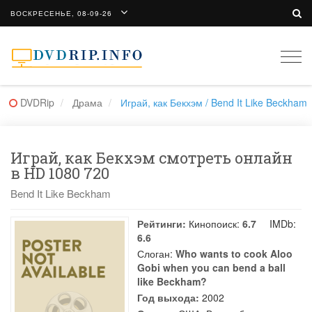
ВОСКРЕСЕНЬЕ, 08-09-26
Togg
navi
DVDRip
Драма
Играй, как Бекхэм / Bend It Like Beckham
Играй, как Бекхэм смотреть онлайн
в HD 1080 720
Bend It Like Beckham
Рейтинги:
Кинопоиск:
6.7
IMDb:
6.6
Слоган:
Who wants to cook Aloo
Gobi when you can bend a ball
like Beckham?
Год выхода:
2002