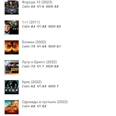
Форсаж 10 (2023)
Сайт:
5.5
КП:
6
IMDB:
5.9
1+1 (2011)
Сайт:
8.4
КП:
8.8
IMDB:
8.5
Бэтмен (2022)
Сайт:
7.5
КП:
6.9
IMDB:
9.1
Лулу и Бриггс (2022)
Сайт:
7.2
КП:
7
IMDB:
6.8
Крик (2022)
Сайт:
6.2
КП:
6.5
IMDB:
7
Однажды в пустыне (2022)
Сайт:
6.8
КП:
6.5