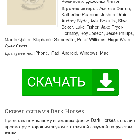
Режиссер:
Джессика Литтон
В ролях актеры:
Амелия Эштон
,
Katherine Pearson
,
Joshua Orpin
,
Audrey Blyde
,
Ayla Beaufils
,
Skye
Beker
,
Luke Fisher
,
Jake Fryer-
Hornsby
,
Roy Joseph
,
Jesse Phillips
,
Martin Quinn
,
Stephanie Somerville
,
Peter Williams
,
Hugo Wran
,
Джек Скотт
Доступен на:
iPhone, iPad, Android, Windows, Mac
Сюжет фильма Dark Horses
Представляем вашему вниманию фильм Dark Horses к онлайн
просмотру с хорошим звуком и отличной озвучкой на русском
языке.