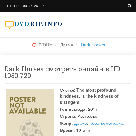
ЧЕТВЕРГ, 08-06-26
Togg
navi
DVDRip
Драма
Dark Horses
Dark Horses смотреть онлайн в HD
1080 720
Слоган:
The most profound
kindness, is the kindness of
strangers
Год выхода:
2017
Страна:
Австралия
Жанр:
Драма
,
Короткометражка
Время:
10 мин