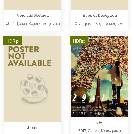
Void and Method
Eyes of Deception
2017,
Драма
,
Короткометражка
2017,
Драма
,
Короткометражка
HDRip
HDRip
29+1
Jibam
2017,
Драма
,
Мелодрама