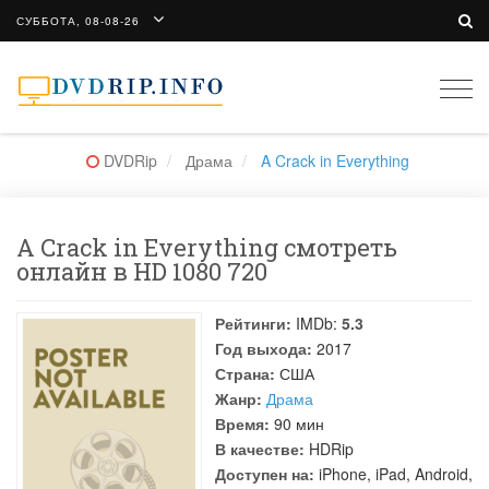
СУББОТА, 08-08-26
Togg
navi
DVDRip
Драма
A Crack in Everything
A Crack in Everything смотреть
онлайн в HD 1080 720
Рейтинги:
IMDb:
5.3
Год выхода:
2017
Страна:
США
Жанр:
Драма
Время:
90 мин
В качестве:
HDRip
Доступен на:
iPhone, iPad, Android,