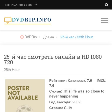
ПЯТНИЦА, 08-07-26
Togg
navi
DVDRip
Драма
25-й час / 25th Hour
25-й час смотреть онлайн в HD 1080
720
25th Hour
Рейтинги:
Кинопоиск:
7.6
IMDb:
7.6
Слоган:
This life was so close to
never happening
Год выхода:
2002
Страна:
США