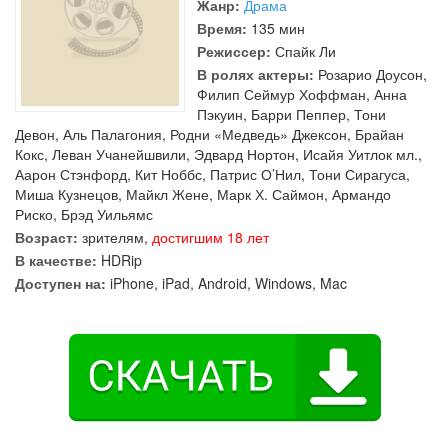
Жанр:
Драма
Время:
135 мин
Режиссер:
Спайк Ли
В ролях актеры:
Розарио Доусон
,
Филип Сеймур Хоффман
,
Анна
Пэкуин
,
Барри Пеппер
,
Тони
Девон
,
Аль Палагония
,
Родни «Медведь» Джексон
,
Брайан
Кокс
,
Леван Учанейшвили
,
Эдвард Нортон
,
Исайя Уитлок мл.
,
Аарон Стэнфорд
,
Кит Ноббс
,
Патрис О’Нил
,
Тони Сирагуса
,
Миша Кузнецов
,
Майкл Жене
,
Марк Х. Саймон
,
Армандо
Риско
,
Брэд Уильямс
Возраст:
зрителям,
достигшим 18 лет
В качестве:
HDRip
Доступен на:
iPhone, iPad, Android, Windows, Mac