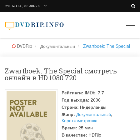
СУББОТА, 08-08-26
Togg
navi
DVDRip
Документальный
Zwartboek: The Special
Zwartboek: The Special смотреть
онлайн в HD 1080 720
Рейтинги:
IMDb:
7.7
Год выхода:
2006
Страна:
Нидерланды
Жанр:
Документальный
,
Короткометражка
Время:
25 мин
В качестве:
HDRip