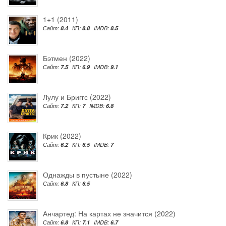
1+1 (2011)
Сайт:
8.4
КП:
8.8
IMDB:
8.5
Бэтмен (2022)
Сайт:
7.5
КП:
6.9
IMDB:
9.1
Лулу и Бриггс (2022)
Сайт:
7.2
КП:
7
IMDB:
6.8
Крик (2022)
Сайт:
6.2
КП:
6.5
IMDB:
7
Однажды в пустыне (2022)
Сайт:
6.8
КП:
6.5
Анчартед: На картах не значится (2022)
Сайт:
6.8
КП:
7.1
IMDB:
6.7