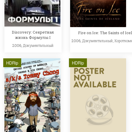
Discovery: Секретная
Fire on Ice: The Saints of Ice
жизнь Формулы I
2006,
Документальный
,
Коротком
2006,
Документальный
HDRip
HDRip