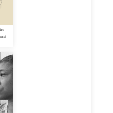
ire
ьный