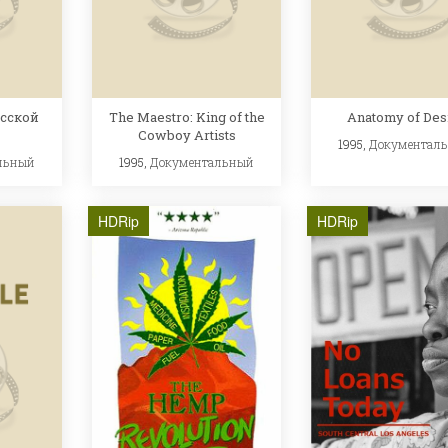
сской
The Maestro: King of the
Anatomy of Des
Cowboy Artists
1995,
Документал
льный
1995,
Документальный
HDRip
HDRip