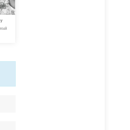
ay
ьный