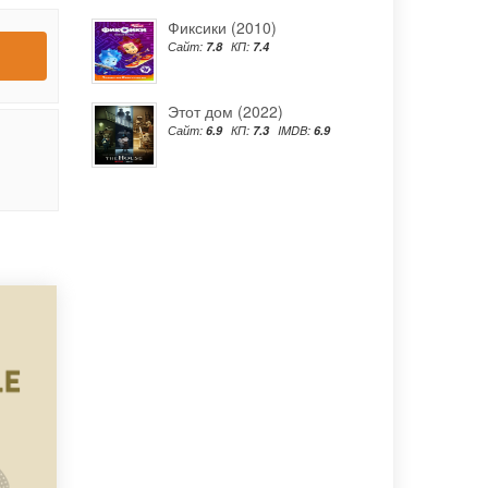
Фиксики (2010)
Сайт:
7.8
КП:
7.4
Этот дом (2022)
Сайт:
6.9
КП:
7.3
IMDB:
6.9