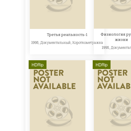
Физиология ру
Третья реальность-1
жизни
1995,
Документальный
,
Короткометражка
1995,
Документа
HDRip
HDRip