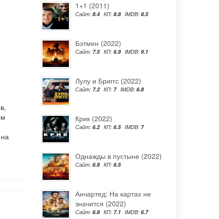
1+1 (2011)
Сайт:
8.4
КП:
8.8
IMDB:
8.5
Бэтмен (2022)
Сайт:
7.5
КП:
6.9
IMDB:
9.1
Лулу и Бриггс (2022)
Сайт:
7.2
КП:
7
IMDB:
6.8
в,
ом
Крик (2022)
Сайт:
6.2
КП:
6.5
IMDB:
7
 на
Однажды в пустыне (2022)
Сайт:
6.8
КП:
6.5
Анчартед: На картах не
значится (2022)
Сайт:
6.8
КП:
7.1
IMDB:
6.7