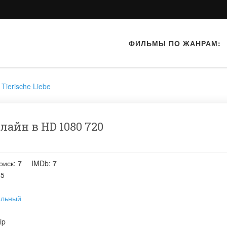
ФИЛЬМЫ ПО ЖАНРАМ:
Tierische Liebe
айн в HD 1080 720
оиск:
7
IMDb:
7
95
альный
ip