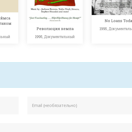
еймса
No Loans Tod
таном
Революция хемпа
1995,
Документал
льный
1995,
Документальный