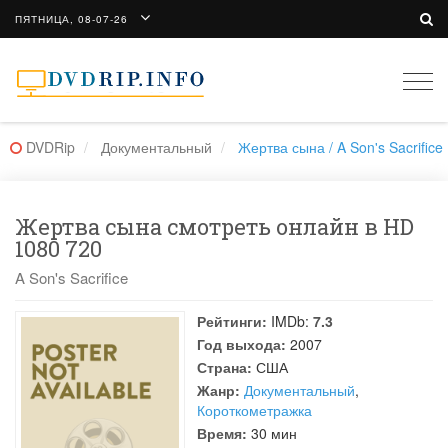
ПЯТНИЦА, 08-07-26
Togg
navi
DVDRip
Документальный
Жертва сына / A Son's Sacrifice
Жертва сына смотреть онлайн в HD
1080 720
A Son's Sacrifice
Рейтинги:
IMDb:
7.3
Год выхода:
2007
Страна:
США
Жанр:
Документальный
,
Короткометражка
Время:
30 мин