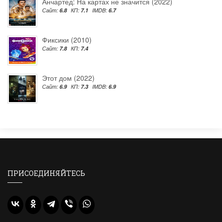
Анчартед: На картах не значится (2022)
Сайт:
6.8
КП:
7.1
IMDB:
6.7
Фиксики (2010)
Сайт:
7.8
КП:
7.4
Этот дом (2022)
Сайт:
6.9
КП:
7.3
IMDB:
6.9
ПРИСОЕДИНЯЙТЕСЬ