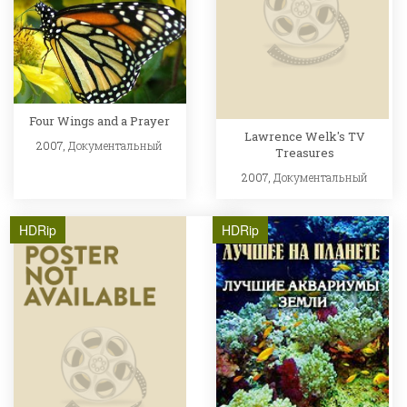
Four Wings and a Prayer
Lawrence Welk's TV
2007,
Документальный
Treasures
2007,
Документальный
HDRip
HDRip