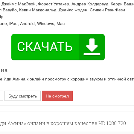
:
Джеймс МакЭвой
,
Форест Уитакер
,
Андреа Колдервуд
,
Керри Ваши
л Вавуйо
,
Кевин Макдональд
,
Джайлс Фоден
,
Стивен Рвангйези
ip
one, iPad, Android, Windows, Mac
ина
Иди Амина к онлайн просмотру с хорошим звуком и отличной озв
Буду смотреть
Не смотрел
и Амина» онлайн в хорошем качестве HD 1080 720