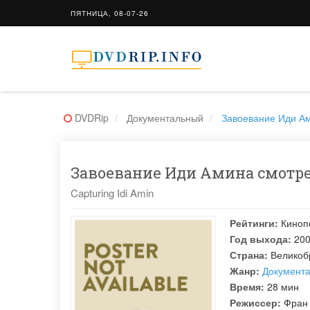
ПЯТНИЦА, 08-07-26
DVDRip
Документальный
Завоевание Иди Ами
Завоевание Иди Амина смотрет
Capturing Idi Amin
Рейтинги:
Киноп
Год выхода:
20
Страна:
Великоб
Жанр:
Документ
Время:
28 мин
Режиссер:
Фран