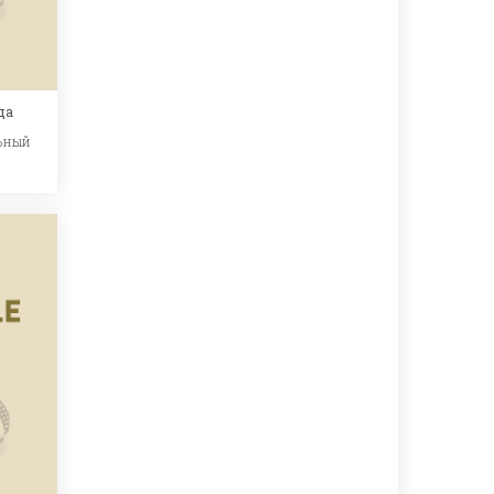
да
ьный