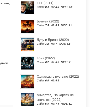
1+1 (2011)
нгтон
,
Сайт:
8.4
КП:
8.8
IMDB:
8.5
Бэтмен (2022)
Сайт:
7.5
КП:
6.9
IMDB:
9.1
Лулу и Бриггс (2022)
Сайт:
7.2
КП:
7
IMDB:
6.8
Крик (2022)
Сайт:
6.2
КП:
6.5
IMDB:
7
учкой
Однажды в пустыне (2022)
Сайт:
6.8
КП:
6.5
Анчартед: На картах не
значится (2022)
Сайт:
6.8
КП:
7.1
IMDB:
6.7