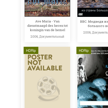
Ave Maria - Van
BBC: Медведи из
dienstmaagd des heren tot
большого н
koningin van de hemel
2006,
Документ
2006,
Документальный
HDRip
HDRip