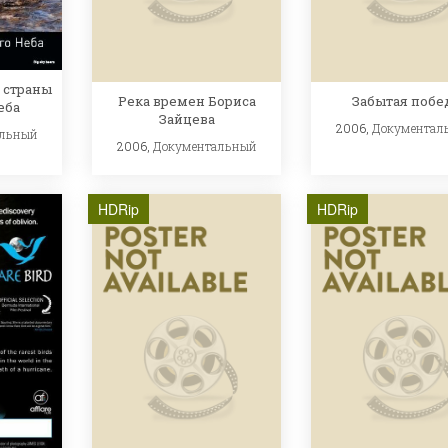
 страны
Река времен Бориса
Забытая побе
еба
Зайцева
2006,
Документал
альный
2006,
Документальный
HDRip
HDRip