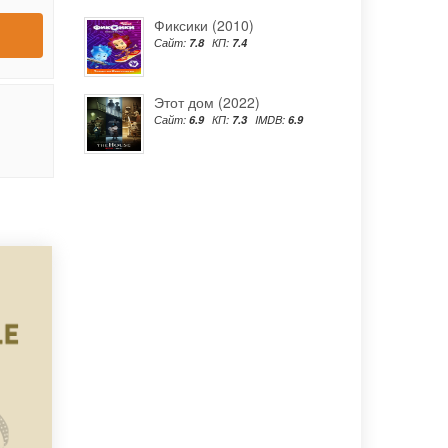
Фиксики (2010)
Сайт:
7.8
КП:
7.4
Этот дом (2022)
Сайт:
6.9
КП:
7.3
IMDB:
6.9