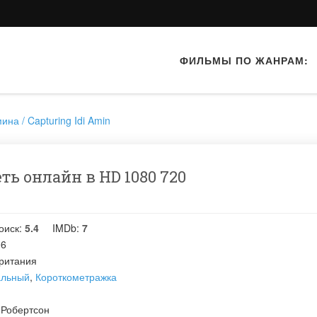
ФИЛЬМЫ ПО ЖАНРАМ:
на / Capturing Idi Amin
ь онлайн в HD 1080 720
оиск:
5.4
IMDb:
7
06
ритания
альный
,
Короткометражка
 Робертсон