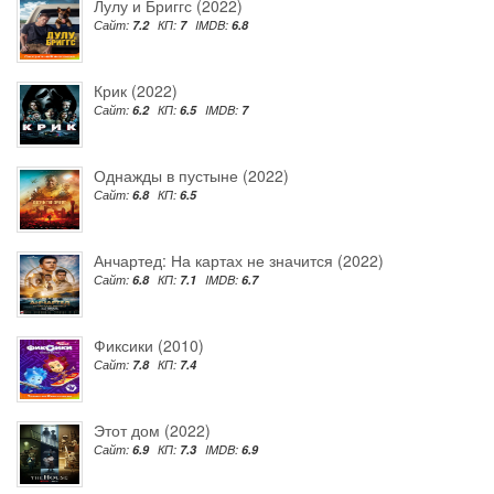
Лулу и Бриггс (2022)
Сайт:
7.2
КП:
7
IMDB:
6.8
Крик (2022)
Сайт:
6.2
КП:
6.5
IMDB:
7
Однажды в пустыне (2022)
Сайт:
6.8
КП:
6.5
Анчартед: На картах не значится (2022)
Сайт:
6.8
КП:
7.1
IMDB:
6.7
Фиксики (2010)
Сайт:
7.8
КП:
7.4
Этот дом (2022)
Сайт:
6.9
КП:
7.3
IMDB:
6.9