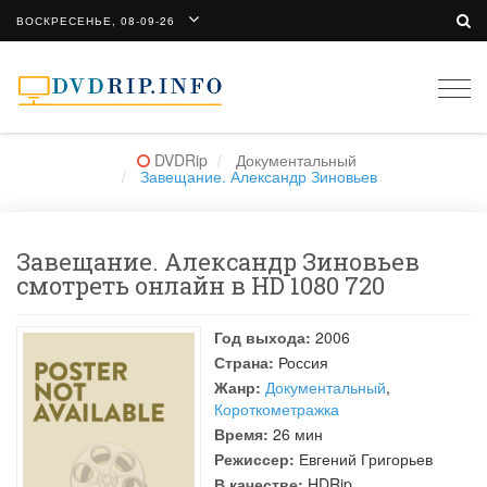
ВОСКРЕСЕНЬЕ, 08-09-26
Togg
navi
DVDRip
Документальный
Завещание. Александр Зиновьев
Завещание. Александр Зиновьев
смотреть онлайн в HD 1080 720
Год выхода:
2006
Страна:
Россия
Жанр:
Документальный
,
Короткометражка
Время:
26 мин
Режиссер:
Евгений Григорьев
В качестве:
HDRip