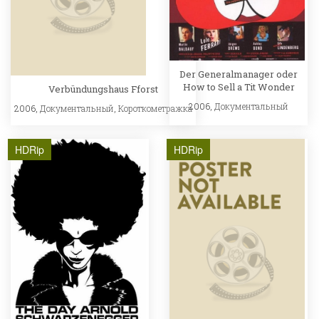
Der Generalmanager oder
How to Sell a Tit Wonder
Verbündungshaus Fforst
2006,
Документальный
2006,
Документальный
,
Короткометражка
HDRip
HDRip