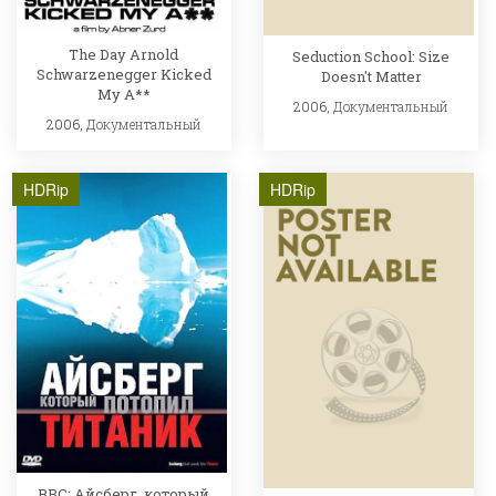
The Day Arnold
Seduction School: Size
Schwarzenegger Kicked
Doesn't Matter
My A**
2006,
Документальный
2006,
Документальный
HDRip
HDRip
BBC: Айсберг, который