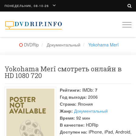
ПОНЕДЕЛЬНИК, 08-10-26
Togg
navi
DVDRip
Документальный
Yokohama Merî
Yokohama Merî смотреть онлайн в
HD 1080 720
Рейтинги:
IMDb:
7
Год выхода:
2006
Страна:
Япония
Жанр:
Документальный
Время:
92 мин
В качестве:
HDRip
Доступен на:
iPhone, iPad, Android,