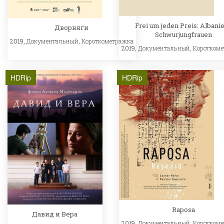
Frei um jeden Preis: Albani
Дворняги
Schwurjungfrauen
2019,
Документальный
,
Короткометражка
2019,
Документальный
,
Коротком
HDRip
HDRip
Raposa
Давид и Вера
2019,
Документальный
,
Коротком