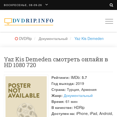
ВОСКРЕСЕНЬЕ, 08-09-26
Togg
navi
DVDRip
Документальный
Yaz Kis Demeden
Yaz Kis Demeden смотреть онлайн в
HD 1080 720
Рейтинги:
IMDb:
5.7
Год выхода:
2019
Страна:
Турция, Армения
Жанр:
Документальный
Время:
61 мин
В качестве:
HDRip
Доступен на:
iPhone, iPad, Android,