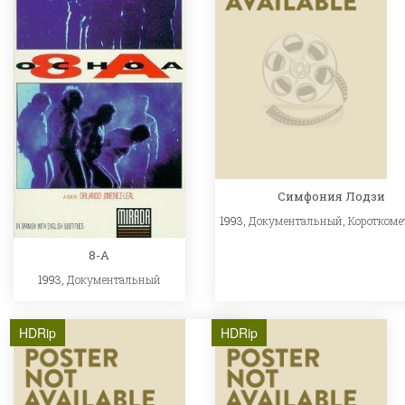
Симфония Лодзи
1993,
Документальный
,
Короткоме
8-A
1993,
Документальный
HDRip
HDRip