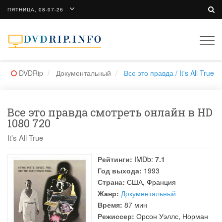
ПЯТНИЦА, 08-07-26
Togg
navi
DVDRip
Документальный
Все это правда / It's All True
Все это правда смотреть онлайн в HD
1080 720
It's All True
Рейтинги:
IMDb:
7.1
Год выхода:
1993
Страна:
США, Франция
Жанр:
Документальный
Время:
87 мин
Режиссер:
Орсон Уэллс
,
Норман