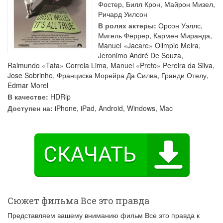
Фостер
,
Билл Крон
,
Майрон Мизел
,
Ричард Уилсон
В ролях актеры:
Орсон Уэллс
,
Мигель Феррер
,
Кармен Миранда
,
Manuel «Jacare» Olimpio Meira
,
Jeronimo André De Souza
,
Raimundo «Tata» Correia Lima
,
Manuel «Preto» Pereira da Silva
,
Jose Sobrinho
,
Франциска Морейра Да Силва
,
Гранди Отелу
,
Edmar Morel
В качестве:
HDRip
Доступен на:
iPhone, iPad, Android, Windows, Mac
Сюжет фильма Все это правда
Представляем вашему вниманию фильм Все это правда к