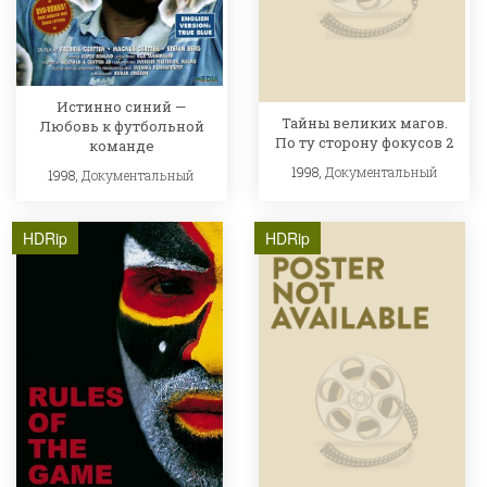
Истинно синий —
Тайны великих магов.
Любовь к футбольной
По ту сторону фокусов 2
команде
1998,
Документальный
1998,
Документальный
HDRip
HDRip