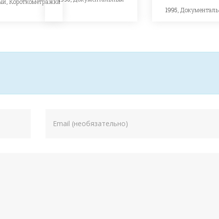
ый
,
Короткометражка
1995,
Документал