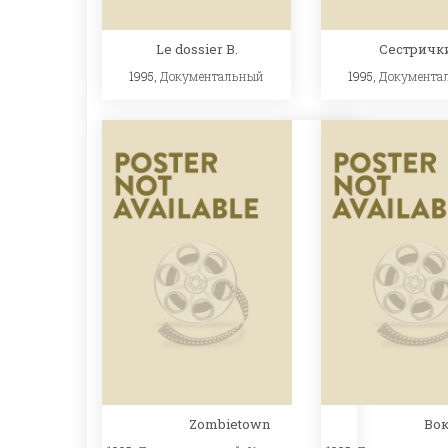
Le dossier B.
Сестричк
1995,
Документальный
1995,
Документа
Zombietown
Во