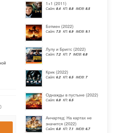
1+1 (2011)
Сайт:
8.4
КП:
8.8
IMDB:
8.5
Бэтмен (2022)
Сайт:
7.5
КП:
6.9
IMDB:
9.1
Лулу и Бриггс (2022)
Сайт:
7.2
КП:
7
IMDB:
6.8
ной
Крик (2022)
Сайт:
6.2
КП:
6.5
IMDB:
7
Однажды в пустыне (2022)
Сайт:
6.8
КП:
6.5
0
Анчартед: На картах не
значится (2022)
Сайт:
6.8
КП:
7.1
IMDB:
6.7