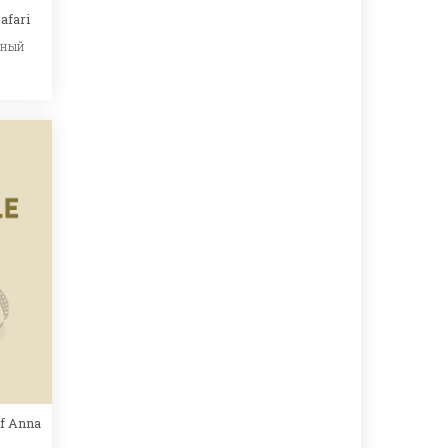
afari
ьный
of Anna