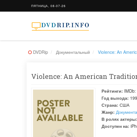
ПЯТНИЦА, 08-07-26
DVDRip
Документальный
Violence: An Americ
Violence: An American Traditio
Рейтинги:
IMDb:
Год выхода:
19
Страна:
США
Жанр:
Документ
В ролях актеры
Доступен на:
iPh