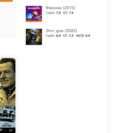
Фиксики (2010)
Сайт:
7.8
КП:
7.4
Этот дом (2022)
Сайт:
6.9
КП:
7.3
IMDB:
6.9