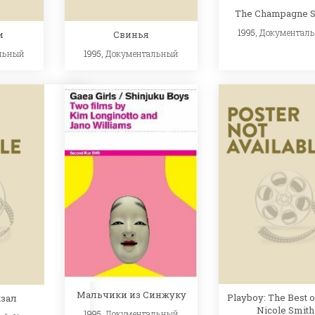
The Champagne S
1995,
Документал
и
Свинья
льный
1995,
Документальный
Мальчики из Синжуку
Playboy: The Best 
кзал
Nicole Smith
1995,
Документальный