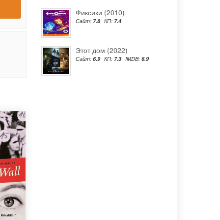
Фиксики (2010)
Сайт:
7.8
КП:
7.4
Этот дом (2022)
Сайт:
6.9
КП:
7.3
IMDB:
6.9