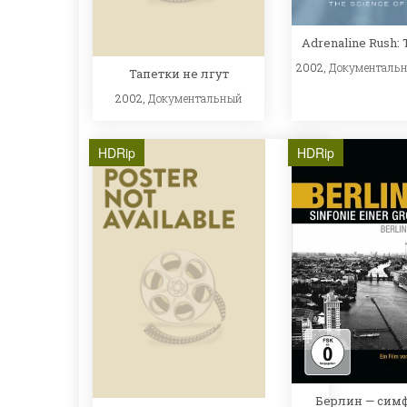
Adrenaline Rush: 
2002,
Документаль
Тапетки не лгут
2002,
Документальный
HDRip
HDRip
Берлин — сим