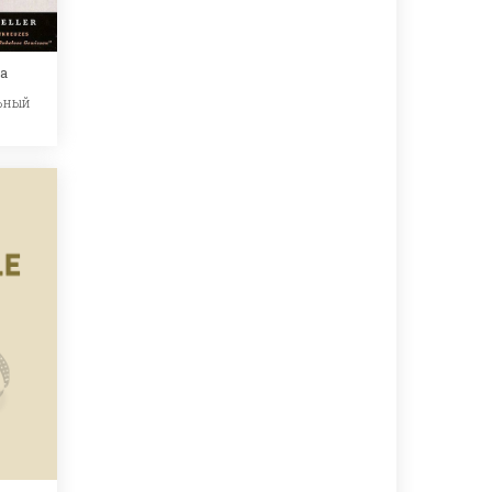
а
ьный