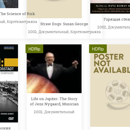
The Science of Risk
Горящая стен
ный
,
Короткометражка
Straw Dogs: Susan George
2002,
Документал
2002,
Документальный
,
Короткометражка
HDRip
HDRip
Life on Jupiter: The Story
of Jens Nygaard, Musician
2002,
Документальный
фония