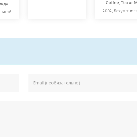
Coffee, Tea or 
рода
2002,
Документал
альный