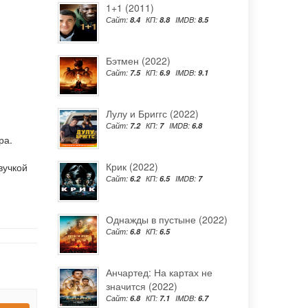
1+1 (2011)
Сайт:
8.4
КП:
8.8
IMDB:
8.5
Бэтмен (2022)
Сайт:
7.5
КП:
6.9
IMDB:
9.1
Лулу и Бриггс (2022)
Сайт:
7.2
КП:
7
IMDB:
6.8
ра.
Крик (2022)
вучкой
Сайт:
6.2
КП:
6.5
IMDB:
7
Однажды в пустыне (2022)
Сайт:
6.8
КП:
6.5
Анчартед: На картах не
значится (2022)
Сайт:
6.8
КП:
7.1
IMDB:
6.7