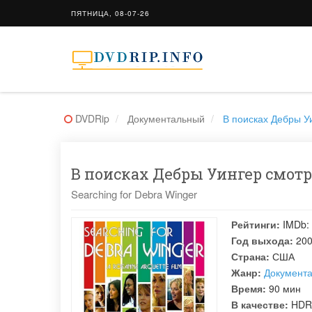
ПЯТНИЦА, 08-07-26
DVDRip
Документальный
В поисках Дебры Уи
В поисках Дебры Уингер смотре
Searching for Debra Winger
Рейтинги:
IMDb:
Год выхода:
20
Страна:
США
Жанр:
Документ
Время:
90 мин
В качестве:
HDR