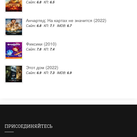
Сайт:
6.8
КП:
6.5
Анчартед: На картах не значится (2022)
Сайт:
6.8
КП:
7.1
IMDB:
6.7
Фиксики (2010)
Сайт:
7.8
КП:
7.4
Этот дом (2022)
Сайт:
6.9
КП:
7.3
IMDB:
6.9
ПРИСОЕДИНЯЙТЕСЬ