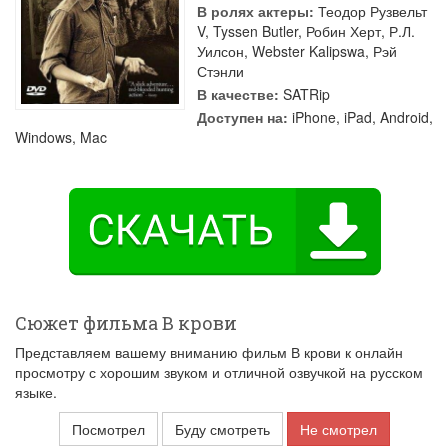
В ролях актеры:
Теодор Рузвельт
V
,
Tyssen Butler
,
Робин Херт
,
Р.Л.
Уилсон
,
Webster Kalipswa
,
Рэй
Стэнли
В качестве:
SATRip
Доступен на:
iPhone, iPad, Android,
Windows, Mac
Сюжет фильма В крови
Представляем вашему вниманию фильм В крови к онлайн
просмотру с хорошим звуком и отличной озвучкой на русском
языке.
Посмотрел
Буду смотреть
Не смотрел