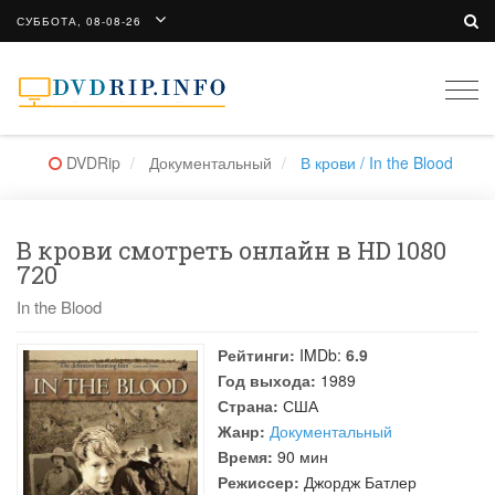
СУББОТА, 08-08-26
Togg
navi
DVDRip
Документальный
В крови / In the Blood
В крови смотреть онлайн в HD 1080
720
In the Blood
Рейтинги:
IMDb:
6.9
Год выхода:
1989
Страна:
США
Жанр:
Документальный
Время:
90 мин
Режиссер:
Джордж Батлер