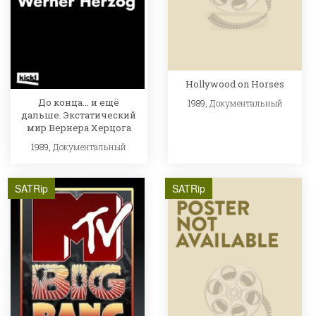
Hollywood on Horses
До конца... и ещё
1989,
Документальный
дальше. Экстатический
мир Вернера Херцога
1989,
Документальный
SATRip
SATRip