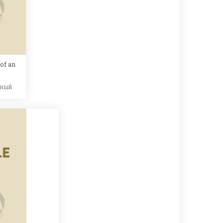
 of an
ьный