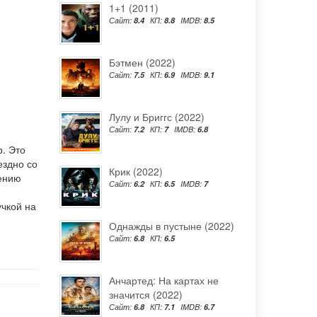
1+1 (2011)
Сайт:
8.4
КП:
8.8
IMDB:
8.5
Бэтмен (2022)
Сайт:
7.5
КП:
6.9
IMDB:
9.1
Лулу и Бриггс (2022)
Сайт:
7.2
КП:
7
IMDB:
6.8
р. Это
ездно со
Крик (2022)
чению
Сайт:
6.2
КП:
6.5
IMDB:
7
чкой на
Однажды в пустыне (2022)
Сайт:
6.8
КП:
6.5
Анчартед: На картах не
значится (2022)
Сайт:
6.8
КП:
7.1
IMDB:
6.7