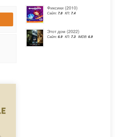
Фиксики (2010)
Сайт:
7.8
КП:
7.4
Этот дом (2022)
Сайт:
6.9
КП:
7.3
IMDB:
6.9