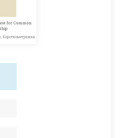
ase for Common
ship
й
,
Короткометражка