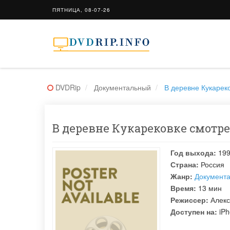
ПЯТНИЦА, 08-07-26
DVDRip
Документальный
В деревне Кукарек
В деревне Кукарековке смотрет
Год выхода:
19
Страна:
Россия
Жанр:
Документ
Время:
13 мин
Режиссер:
Алекс
Доступен на:
iPh