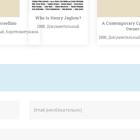
Who Is Henry Jaglom?
orsellino
A Contemporary C
1995,
Документальный
Owner
ый
,
Короткометражка
1995,
Документальны