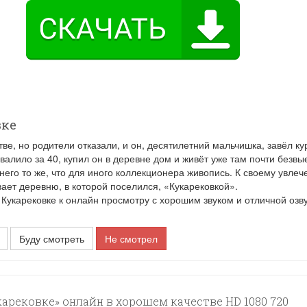
вке
ве, но родители отказали, и он, десятилетний мальчишка, завёл ку
валило за 40, купил он в деревне дом и живёт уже там почти безвы
его то же, что для иного коллекционера живопись. К своему увле
вает деревню, в которой поселился, «Кукарековкой».
карековке к онлайн просмотру с хорошим звуком и отличной озву
Буду смотреть
Не смотрел
арековке» онлайн в хорошем качестве HD 1080 720