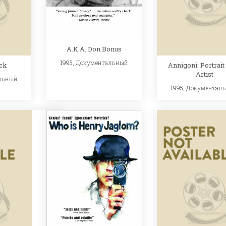
A.K.A. Don Bonus
1995,
Документальный
ick
Annigoni: Portrait
Artist
льный
1995,
Документал