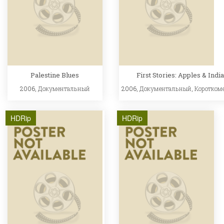
Palestine Blues
First Stories: Apples & Indi
2006,
Документальный
2006,
Документальный
,
Коротком
HDRip
HDRip