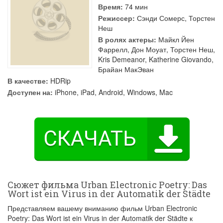
Время:
74 мин
Режиссер:
Сэнди Сомерс
,
Торстен
Неш
В ролях актеры:
Майкл Йен
Фаррелл
,
Дон Моуат
,
Торстен Неш
,
Kris Demeanor
,
Katherine Giovando
,
Брайан МакЭван
В качестве:
HDRip
Доступен на:
iPhone, iPad, Android, Windows, Mac
Сюжет фильма Urban Electronic Poetry: Das
Wort ist ein Virus in der Automatik der Städte
Представляем вашему вниманию фильм Urban Electronic
Poetry: Das Wort ist ein Virus in der Automatik der Städte к