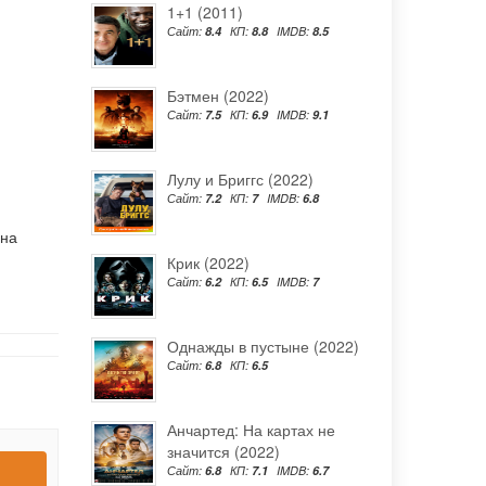
1+1 (2011)
Сайт:
8.4
КП:
8.8
IMDB:
8.5
Бэтмен (2022)
Сайт:
7.5
КП:
6.9
IMDB:
9.1
Лулу и Бриггс (2022)
Сайт:
7.2
КП:
7
IMDB:
6.8
 на
Крик (2022)
Сайт:
6.2
КП:
6.5
IMDB:
7
Однажды в пустыне (2022)
Сайт:
6.8
КП:
6.5
Анчартед: На картах не
значится (2022)
Сайт:
6.8
КП:
7.1
IMDB:
6.7