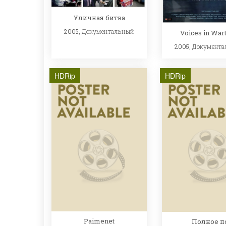
Уличная битва
2005,
Документальный
Voices in War
2005,
Документа
HDRip
HDRip
Paimenet
Полное п