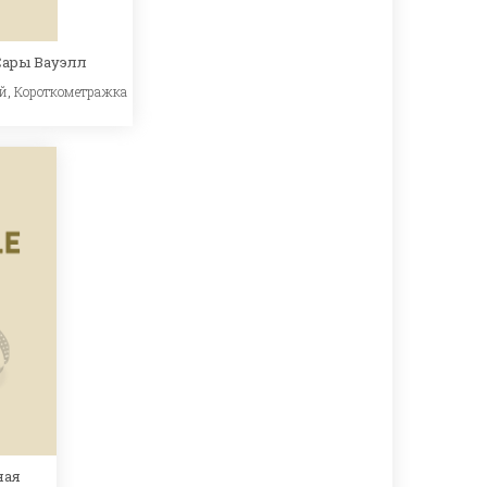
Сары Вауэлл
й
,
Короткометражка
ная