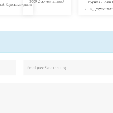
2005,
Документальный
группа «Бони 
ный
,
Короткометражка
2005,
Документал