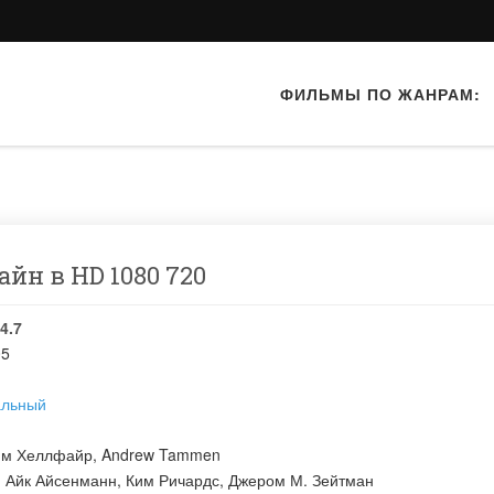
ФИЛЬМЫ ПО ЖАНРАМ:
айн в HD 1080 720
4.7
05
альный
ям Хеллфайр
,
Andrew Tammen
:
Айк Айсенманн
,
Ким Ричардс
,
Джером М. Зейтман