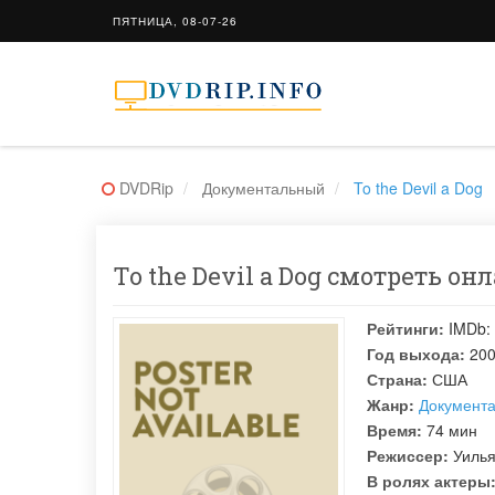
ПЯТНИЦА, 08-07-26
DVDRip
Документальный
To the Devil a Dog
To the Devil a Dog смотреть онл
Рейтинги:
IMDb:
Год выхода:
20
Страна:
США
Жанр:
Документ
Время:
74 мин
Режиссер:
Уиль
В ролях актеры