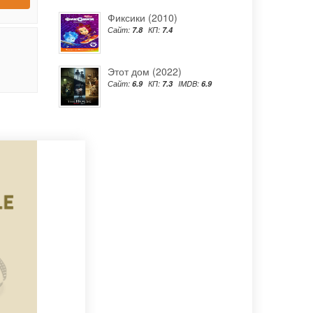
Фиксики (2010)
Сайт:
7.8
КП:
7.4
Этот дом (2022)
Сайт:
6.9
КП:
7.3
IMDB:
6.9