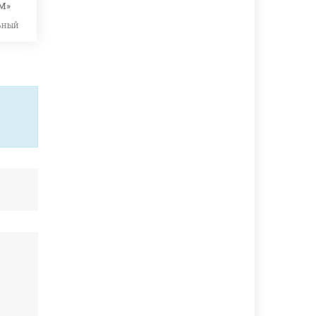
М»
ьный