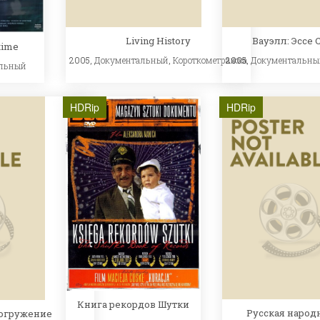
Living History
Вауэлл: Эссе 
time
2005,
Документальный
,
Короткометражка
2005,
Документальны
льный
HDRip
HDRip
Книга рекордов Шутки
Русская народ
огружение