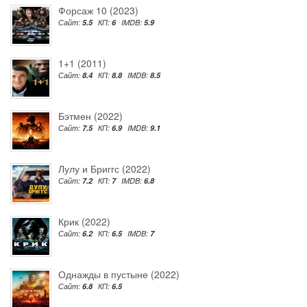
Форсаж 10 (2023)
Сайт:
5.5
КП:
6
IMDB:
5.9
1+1 (2011)
Сайт:
8.4
КП:
8.8
IMDB:
8.5
Бэтмен (2022)
Сайт:
7.5
КП:
6.9
IMDB:
9.1
Лулу и Бриггс (2022)
Сайт:
7.2
КП:
7
IMDB:
6.8
Крик (2022)
Сайт:
6.2
КП:
6.5
IMDB:
7
Однажды в пустыне (2022)
Сайт:
6.8
КП:
6.5