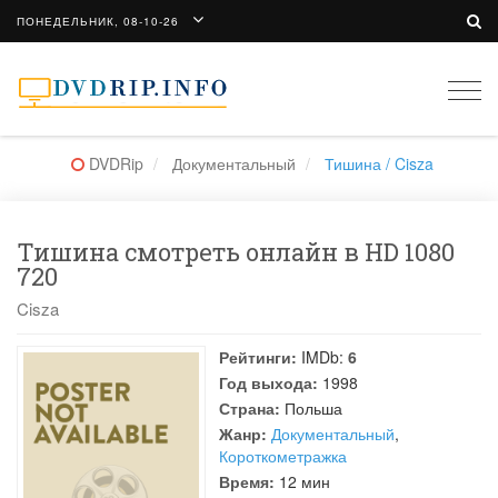
ПОНЕДЕЛЬНИК, 08-10-26
Togg
navi
DVDRip
Документальный
Тишина / Cisza
Тишина смотреть онлайн в HD 1080
720
Cisza
Рейтинги:
IMDb:
6
Год выхода:
1998
Страна:
Польша
Жанр:
Документальный
,
Короткометражка
Время:
12 мин