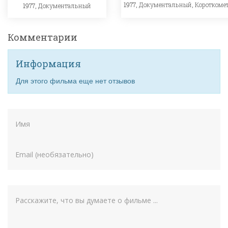
1977,
Документальный
,
Короткоме
1977,
Документальный
Комментарии
Информация
Для этого фильма еще нет отзывов