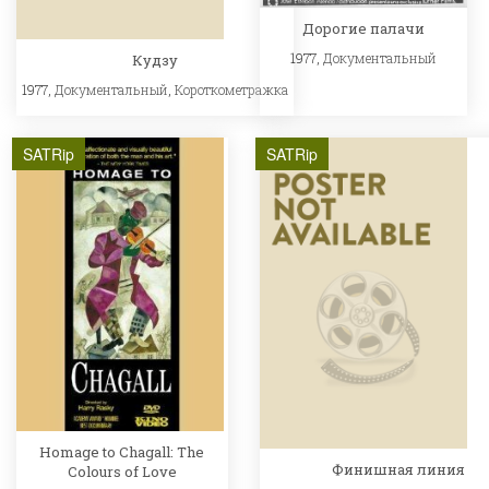
Дорогие палачи
1977,
Документальный
Кудзу
1977,
Документальный
,
Короткометражка
SATRip
SATRip
Homage to Chagall: The
Финишная линия
Colours of Love