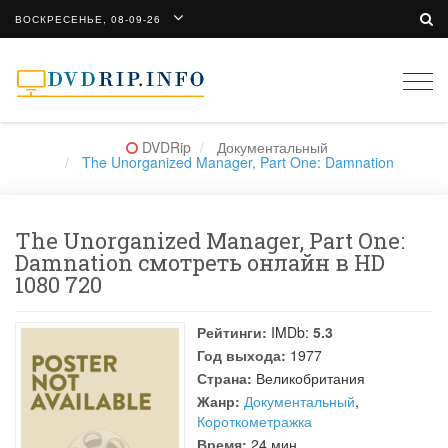
ВОСКРЕСЕНЬЕ, 08-09-26
Togg
navi
DVDRip
Документальный
The Unorganized Manager, Part One: Damnation
The Unorganized Manager, Part One:
Damnation смотреть онлайн в HD
1080 720
Рейтинги:
IMDb:
5.3
Год выхода:
1977
Страна:
Великобритания
Жанр:
Документальный
,
Короткометражка
Время:
24 мин