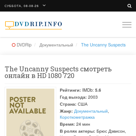
СУББОТА, 08-08-26
Togg
navi
DVDRip
Документальный
The Uncanny Suspects
The Uncanny Suspects смотреть
онлайн в HD 1080 720
Рейтинги:
IMDb:
5.6
Год выхода:
2003
Страна:
США
Жанр:
Документальный
,
Короткометражка
Время:
24 мин
В ролях актеры:
Брюс Дэвисон
,