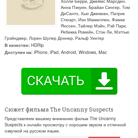
Холли Берри
,
Джеймс Марсден
,
Анна Пэкуин
,
Брайан Сингер
,
Том
ДеСанто
,
Хью Джекман
,
Патрик
Стюарт
,
Иэн Маккеллен
,
Фамке
Янссен
,
Тайлер Мэйн
,
Рэй Парк
,
Ребекка Ромейн
,
Стэн Ли
,
Мэттью
Грэйнджер
,
Лорен Шулер Доннер
,
Ральф Уинтер
В качестве:
HDRip
Доступен на:
iPhone, iPad, Android, Windows, Mac
Сюжет фильма The Uncanny Suspects
Представляем вашему вниманию фильм The Uncanny
Suspects к онлайн просмотру с хорошим звуком и отличной
озвучкой на русском языке.