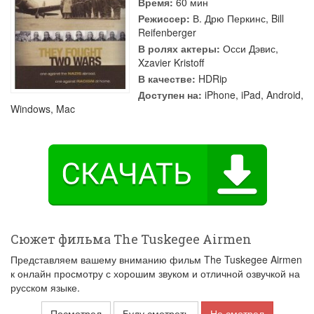
Время:
60 мин
Режиссер:
В. Дрю Перкинс
,
Bill
Reifenberger
В ролях актеры:
Осси Дэвис
,
Xzavier Kristoff
В качестве:
HDRip
Доступен на:
iPhone, iPad, Android,
Windows, Mac
Сюжет фильма The Tuskegee Airmen
Представляем вашему вниманию фильм The Tuskegee Airmen
к онлайн просмотру с хорошим звуком и отличной озвучкой на
русском языке.
Посмотрел
Буду смотреть
Не смотрел