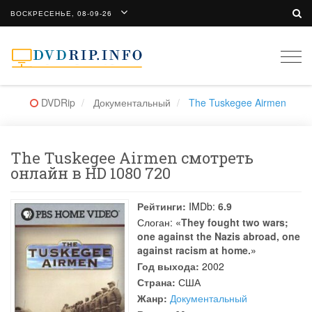
ВОСКРЕСЕНЬЕ, 08-09-26
Togg
navi
DVDRip
Документальный
The Tuskegee Airmen
The Tuskegee Airmen смотреть
онлайн в HD 1080 720
Рейтинги:
IMDb:
6.9
Слоган:
«They fought two wars;
one against the Nazis abroad, one
against racism at home.»
Год выхода:
2002
Страна:
США
Жанр:
Документальный