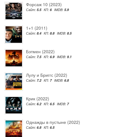
Форсаж 10 (2023)
Сайт:
5.5
КП:
6
IMDB:
5.9
1+1 (2011)
Сайт:
8.4
КП:
8.8
IMDB:
8.5
Бэтмен (2022)
Сайт:
7.5
КП:
6.9
IMDB:
9.1
Лулу и Бриггс (2022)
Сайт:
7.2
КП:
7
IMDB:
6.8
Крик (2022)
Сайт:
6.2
КП:
6.5
IMDB:
7
Однажды в пустыне (2022)
Сайт:
6.8
КП:
6.5