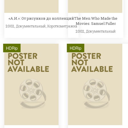
«А.И.»: От рисунков до коллекций
The Men Who Made the
Movies: Samuel Fuller
2002,
Документальный
,
Короткометражка
2002,
Документальный
HDRip
HDRip